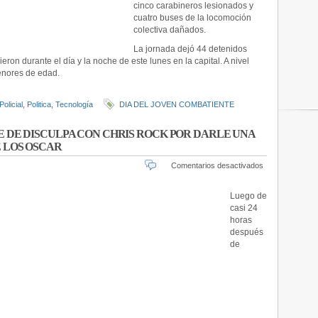
cinco carabineros lesionados y
cuatro buses de la locomoción
colectiva dañados.
La jornada dejó 44 detenidos
eron durante el día y la noche de este lunes en la capital. A nivel
menores de edad.
Policial
,
Politica
,
Tecnología
DIA DEL JOVEN COMBATIENTE
E DE DISCULPA CON CHRIS ROCK POR DARLE UNA
 LOS OSCAR
en
Comentarios desactivados
WILL
SMITH
Luego de
PUBLICA
casi 24
MENSAJE
horas
DE
después
DISCULPA
de
CON
CHRIS
ROCK
POR
DARLE
UNA
BOFETADA