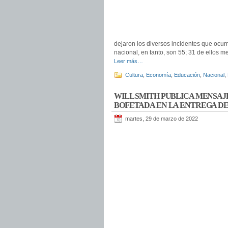
dejaron los diversos incidentes que ocurri
nacional, en tanto, son 55; 31 de ellos 
Leer más…
Cultura
,
Economía
,
Educación
,
Nacional
,
WILL SMITH PUBLICA MENSAJ
BOFETADA EN LA ENTREGA DE
martes, 29 de marzo de 2022