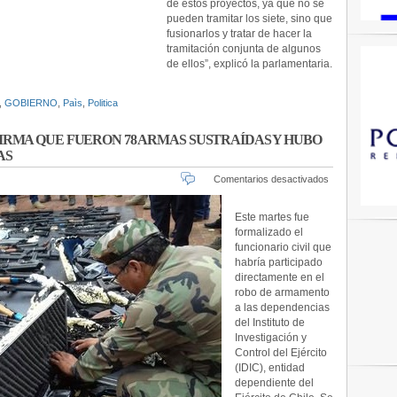
RETIRO
de estos proyectos, ya que no se
pueden tramitar los siete, sino que
fusionarlos y tratar de hacer la
tramitación conjunta de algunos
de ellos”, explicó la parlamentaria.
,
GOBIERNO
,
Paìs
,
Politica
FIRMA QUE FUERON 78 ARMAS SUSTRAÍDAS Y HUBO
AS
en
Comentarios desactivados
ROBO
AL
Este martes fue
EJÉRCITO:
formalizado el
FISCAL
funcionario civil que
AFIRMA
habría participado
QUE
directamente en el
FUERON
robo de armamento
78
ARMAS
a las dependencias
SUSTRAÍD
del Instituto de
Y
Investigación y
HUBO
Control del Ejército
PUERTAS
(IDIC), entidad
DE
dependiente del
ACCESO