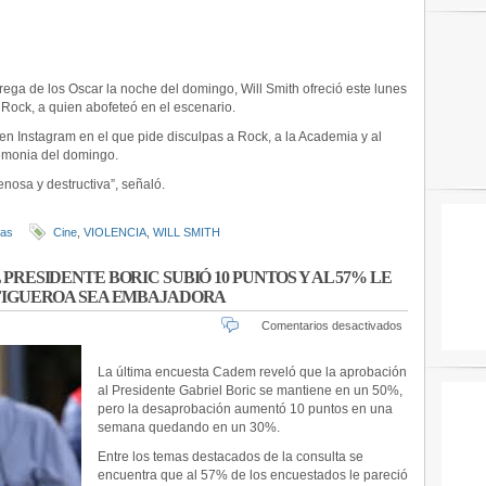
EN
LA
ENTREGA
DE
LOS
ega de los Oscar la noche del domingo, Will Smith ofreció este lunes
OSCAR
 Rock, a quien abofeteó en el escenario.
 en Instagram en el que pide disculpas a Rock, a la Academia y al
emonia del domingo.
nosa y destructiva”, señaló.
ias
Cine
,
VIOLENCIA
,
WILL SMITH
RESIDENTE BORIC SUBIÓ 10 PUNTOS Y AL 57% LE
FIGUEROA SEA EMBAJADORA
en
Comentarios desactivados
CADEM:
DESAPROB
La última encuesta Cadem reveló que la aprobación
DEL
al Presidente Gabriel Boric se mantiene en un 50%,
PRESIDEN
pero la desaprobación aumentó 10 puntos en una
BORIC
semana quedando en un 30%.
SUBIÓ
10
Entre los temas destacados de la consulta se
PUNTOS
encuentra que al 57% de los encuestados le pareció
Y