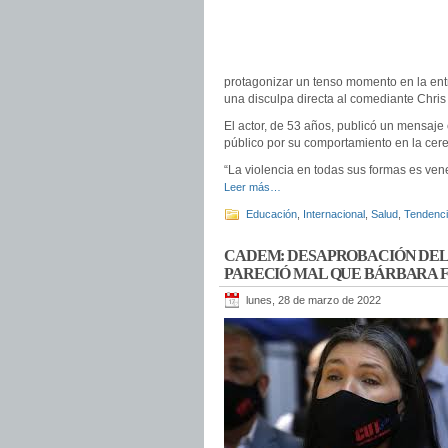
protagonizar un tenso momento en la entr
una disculpa directa al comediante Chris
El actor, de 53 años, publicó un mensaje
público por su comportamiento en la cer
“La violencia en todas sus formas es vene
Leer más…
Educación
,
Internacional
,
Salud
,
Tendenc
CADEM: DESAPROBACIÓN DEL P
PARECIÓ MAL QUE BÁRBARA 
lunes, 28 de marzo de 2022