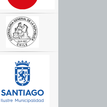
RA
Ó
AS”