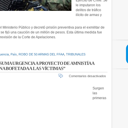
Ejército de Chile. Se
FORZADAS
le imputaron los
delitos de tráfico
ilícito de armas y
el Ministerio Público y decretó prisión preventiva para el exmilitar de
 se fijó una caución de un millón de pesos. Esta última medida fue
 revisión de la Corte de Apelaciones.
cuencia
,
Paìs
,
ROBO DE 50 ARMAS DEL FFAA
,
TRIBUNALES
 SUMA URGENCIA A PROYECTO DE AMNISTÍA A
UNA BOFETADA A LAS VÍCTIMAS”
en
Comentarios desactivados
OPOSICIÓ
TRAS
Surgen
ANUNCIO
las
DE
primeras
SUMA
URGENCIA
A
PROYECTO
DE
AMNISTÍA
A