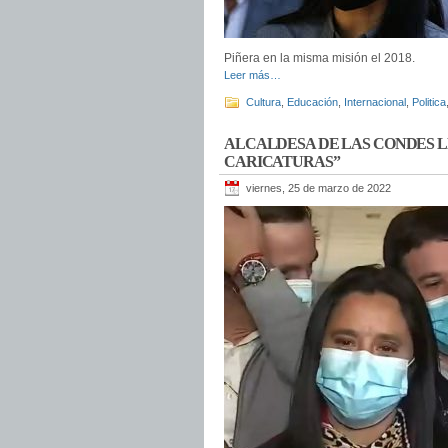
Piñera en la misma misión el 2018.
Leer más…
Cultura
,
Educación
,
Internacional
,
Politica
ALCALDESA DE LAS CONDES LE
CARICATURAS”
viernes, 25 de marzo de 2022