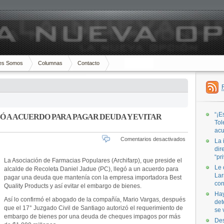
es Somos
Columnas
Contacto
“¡E
Ó A ACUERDO PARA PAGAR DEUDA Y EVITAR
Tol
acu
en
Comentarios desactivados
La 
FARMACIAS
dir
POPULARE
“pr
La Asociación de Farmacias Populares (Archifarp), que preside el
LLEGÓ
Le 
alcalde de Recoleta Daniel Jadue (PC), llegó a un acuerdo para
A
Lar
pagar una deuda que mantenía con la empresa importadora Best
ACUERDO
con
Quality Products y así evitar el embargo de bienes.
PARA
Hay
PAGAR
Así lo confirmó el abogado de la compañía, Mario Vargas, después
det
DEUDA
que el 17° Juzgado Civil de Santiago autorizó el requerimiento de
se 
Y
embargo de bienes por una deuda de cheques impagos por más
EVITAR
Des