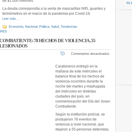
de $1.000 millones.
EMBARGO
su 
DE
La deuda correspondía a la venta de mascarillas N95, guantes y
BIENES
termómetros en el marco de la pandemia por Covid-19.
Leer más…
Economía
,
Nacional
,
Politica
,
Salud
,
Tendencias
ARES
COMBATIENTE: 78 HECHOS DE VIOLENCIA, 55
 LESIONADOS
en
Comentarios desactivados
BALANCE
DEL
Carabineros entregó en la
DÍA
mañana de este miércoles el
DEL
balance final de los hechos de
JOVEN
violencia ocurridos durante la
COMBATIEN
noche del martes y madrugada
78
del miércoles en distintas
HECHOS
DE
ciudades del país, en
VIOLENCIA,
conmemoración del Día del Joven
55
Combatiente.
DETENIDO
Según la institución policial, se
Y
produjeron 78 eventos de
5
violencia a nivel nacional, que
CARABINE
LESIONAD
dejaron a 55 personas detenidas,