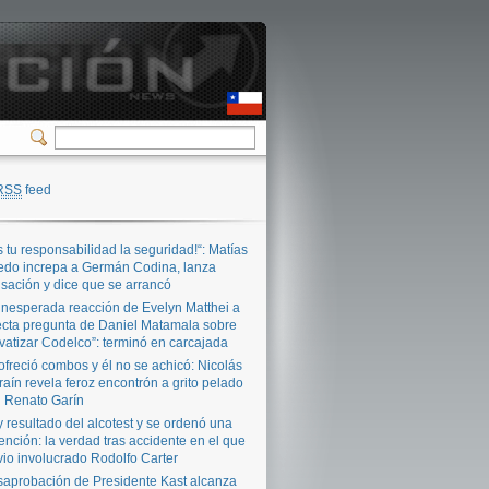
RSS
feed
s tu responsabilidad la seguridad!“: Matías
edo increpa a Germán Codina, lanza
sación y dice que se arrancó
inesperada reacción de Evelyn Matthei a
ecta pregunta de Daniel Matamala sobre
S
ivatizar Codelco”: terminó en carcajada
ofreció combos y él no se achicó: Nicolás
raín revela feroz encontrón a grito pelado
 Renato Garín
 resultado del alcotest y se ordenó una
ención: la verdad tras accidente en el que
vio involucrado Rodolfo Carter
aprobación de Presidente Kast alcanza