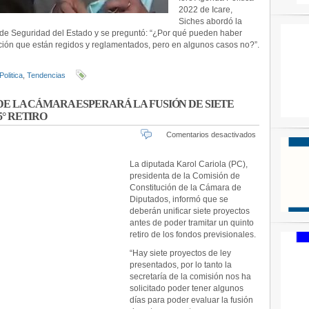
2022 de Icare,
Siches abordó la
y de Seguridad del Estado y se preguntó: “¿Por qué pueden haber
ación que están regidos y reglamentados, pero en algunos casos no?”.
Politica
,
Tendencias
DE LA CÁMARA ESPERARÁ LA FUSIÓN DE SIETE
° RETIRO
en
Comentarios desactivados
COMISIÓN
DE
La diputada Karol Cariola (PC),
CONSTITU
presidenta de la Comisión de
DE
Constitución de la Cámara de
LA
Diputados, informó que se
CÁMARA
deberán unificar siete proyectos
ESPERARÁ
antes de poder tramitar un quinto
LA
FUSIÓN
retiro de los fondos previsionales.
DE
“Hay siete proyectos de ley
SIETE
presentados, por lo tanto la
PROYECTO
secretaría de la comisión nos ha
PARA
solicitado poder tener algunos
TRAMITAR
días para poder evaluar la fusión
5°