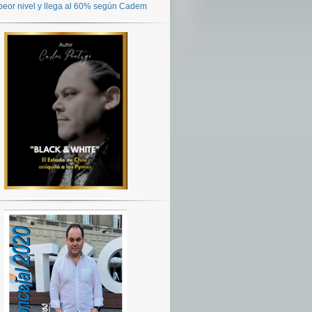
peor nivel y llega al 60% según Cadem
TE:
S
ROS
OS