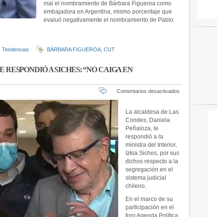
mal el nombramiento de Bárbara Figueroa como
AL
embajadora en Argentina, mismo porcentaje que
57%
evaluó negativamente el nombramiento de Pablo
LE
PARECIÓ
MAL
QUE
,
Tendencias
BÁRBARA FIGUEROA
,
CUT
BÁRBARA
FIGUEROA
SEA
 RESPONDIÓ A SICHES: “NO CAIGA EN
EMBAJADO
en
Comentarios desactivados
ALCALDESA
DE
La alcaldesa de Las
LAS
Condes, Daniela
CONDES
Peñaloza, le
LE
respondió a la
RESPONDI
ministra del Interior,
A
Izkia Siches, por sus
SICHES:
“NO
dichos respecto a la
CAIGA
segregación en el
EN
sistema judicial
CARICATUR
chileno.
En el marco de su
participación en el
foro Agenda Política