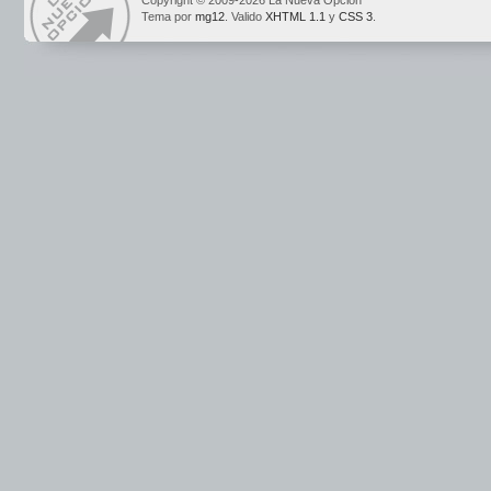
Copyright © 2009-2026 La Nueva Opción
Tema por
mg12
. Valido
XHTML 1.1
y
CSS 3
.