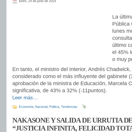
lunes, 24 de junio de 2019
La últim
Pública
lunes mo
consult
último c
el 45% l
o muy po
En tanto, el ministro del Interior, Andrés Chadwick
considerado como el más influyente del gabinete (
aprobación de la ministra de Educación, Marcela C
significativa, de 43% a 32% (-11puntos).
Leer más…
Economía
,
Nacional
,
Politica
,
Tendencias
NAKASONE Y SALIDA DE URRUTIA DE
“JUSTICIA INFINITA, FELICIDAD TOT