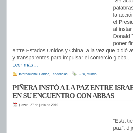
“Se acab
palabra
la acció
el Presi
al insta
Donald T
poner fin
entre Estados Unidos y China, a la vez que pidió a
y transparentes para impulsar el comercio global.
Leer más…
Internacional
,
Politica
,
Tendencias
G20
,
Mundo
PIÑERA INSTÓ A LA PAZ ENTRE ISRA
EN SU ENCUENTRO CON ABBAS
jueves, 27 de junio de 2019
“Esta ti
paz”, di