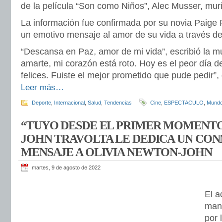
de la película “Son como Niños”, Alec Musser, muri
La información fue confirmada por su novia Paige 
un emotivo mensaje al amor de su vida a través de
“Descansa en Paz, amor de mi vida”, escribió la m
amarte, mi corazón está roto. Hoy es el peor día d
felices. Fuiste el mejor prometido que pude pedir”, 
Leer más…
Deporte
,
Internacional
,
Salud
,
Tendencias
Cine
,
ESPECTACULO
,
Mund
“TUYO DESDE EL PRIMER MOMENTO 
JOHN TRAVOLTA LE DEDICA UN C
MENSAJE A OLIVIA NEWTON-JOHN
martes, 9 de agosto de 2022
El a
mani
por 