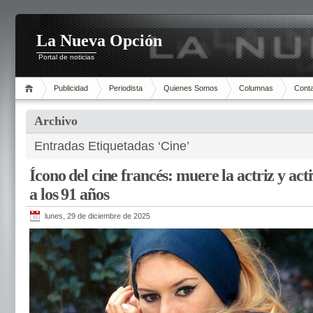
La Nueva Opción
Portal de noticias
Publicidad
Periodista
Quienes Somos
Columnas
Cont
Archivo
Entradas Etiquetadas ‘Cine’
Ícono del cine francés: muere la actriz y act
a los 91 años
lunes, 29 de diciembre de 2025