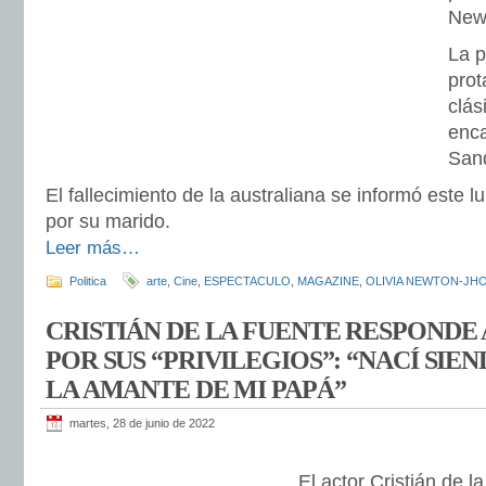
New
La p
prot
clás
enc
San
El fallecimiento de la australiana se informó este l
por su marido.
Leer más…
Politica
arte
,
Cine
,
ESPECTACULO
,
MAGAZINE
,
OLIVIA NEWTON-JH
CRISTIÁN DE LA FUENTE RESPONDE 
POR SUS “PRIVILEGIOS”: “NACÍ SIEN
LA AMANTE DE MI PAPÁ”
martes, 28 de junio de 2022
El actor Cristián de 