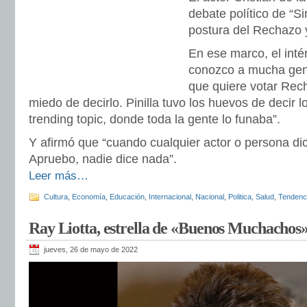
debate político de “Si
postura del Rechazo y
En ese marco, el inté
conozco a mucha gent
que quiere votar Rec
miedo de decirlo. Pinilla tuvo los huevos de decir l
trending topic, donde toda la gente lo funaba”.
Y afirmó que “cuando cualquier actor o persona di
Apruebo, nadie dice nada”.
Leer más…
Cultura
,
Economía
,
Educación
,
Internacional
,
Nacional
,
Politica
,
Salud
,
Tendenc
Ray Liotta, estrella de «Buenos Muchachos»,
jueves, 26 de mayo de 2022