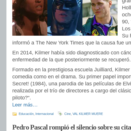
gra
Hol
och
90, 
Los
Su 
informó a The New York Times que la causa fue u
En 2014, Kilmer había sido diagnosticado con cán
enfermedad de la que posteriormente se recuperó.
Formado en la prestigiosa escuela Juilliard, Kilmer
comedia como en el drama. Su primer papel import
Secret! (1984), una parodia de las películas de Elv
realizada por el trío de directores a cargo del clás
piloto?“.
Leer más…
Educación
,
Internacional
Cine
,
VAL KILMER MUERE
Pedro Pascal rompió el silencio sobre su cit