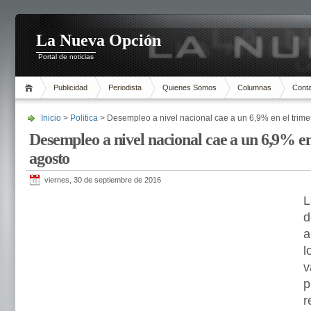
La Nueva Opción
Portal de noticias
Publicidad
Periodista
Quienes Somos
Columnas
Cont
Inicio
>
Politica
> Desempleo a nivel nacional cae a un 6,9% en el trime
Desempleo a nivel nacional cae a un 6,9% en 
agosto
viernes, 30 de septiembre de 2016
L
d
a
l
v
p
r