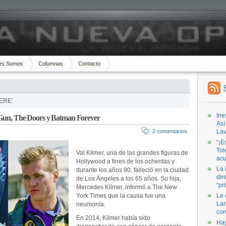
es Somos
Columnas
Contacto
UERE’
Ine
p Gun, The Doors y Batman Forever
Así
2 comentarios
Lav
“¡E
Tol
Val Kilmer, una de las grandes figuras de
acu
Hollywood a fines de los ochentas y
La 
durante los años 90, falleció en la ciudad
dir
de Los Ángeles a los 65 años. Su hija,
“pr
Mercedes Kilmer, informó a The New
York Times que la causa fue una
Le 
Lar
neumonía.
con
En 2014, Kilmer había sido
Hay