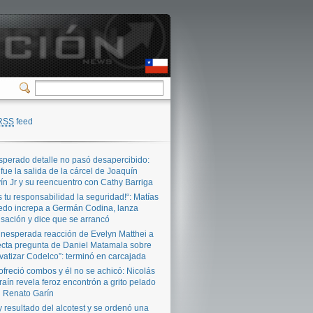
RSS
feed
sperado detalle no pasó desapercibido:
 fue la salida de la cárcel de Joaquín
ín Jr y su reencuentro con Cathy Barriga
s tu responsabilidad la seguridad!“: Matías
edo increpa a Germán Codina, lanza
sación y dice que se arrancó
inesperada reacción de Evelyn Matthei a
ecta pregunta de Daniel Matamala sobre
ivatizar Codelco”: terminó en carcajada
ofreció combos y él no se achicó: Nicolás
raín revela feroz encontrón a grito pelado
 Renato Garín
 resultado del alcotest y se ordenó una