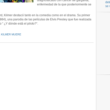
diagnosticado con cáncer de garganta,
det
enfermedad de la que posteriormente se
se 
ard, Kilmer destacó tanto en la comedia como en el drama. Su primer
984), una parodia de las películas de Elvis Presley que fue realizada
co “ ¿Y dónde está el piloto?“.
L KILMER MUERE