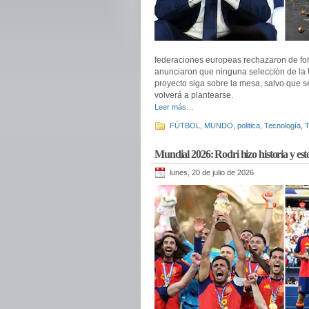
federaciones europeas rechazaron de for
anunciaron que ninguna selección de la 
proyecto siga sobre la mesa, salvo que s
volverá a plantearse.
Leer más…
FÚTBOL
,
MUNDO
,
politica
,
Tecnología
,
T
Mundial 2026: Rodri hizo historia y est
lunes, 20 de julio de 2026