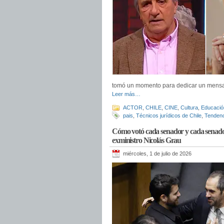
tomó un momento para dedicar un mensaj
Leer más…
ACTOR
,
CHILE
,
CINE
,
Cultura
,
Educació
pais
,
Técnicos jurídicos de Chile
,
Tenden
Cómo votó cada senador y cada senador
exministro Nicolás Grau
miércoles, 1 de julio de 2026