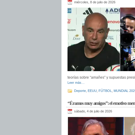
miércoles, 8 de julio de 2026
teorías sobre “amañes” y supuestas presi
Leer más…
Deporte
,
EEUU
,
FÚTBOL
,
MUNDIAL 202
“Éramos muy amigos”: el emotivo mensa
sábado, 4 de julio de 2026