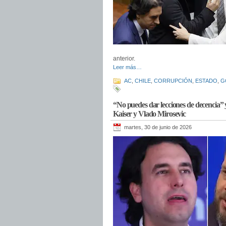
anterior.
Leer más…
AC
,
CHILE
,
CORRUPCIÓN
,
ESTADO
,
G
“No puedes dar lecciones de decencia”
Kaiser y Vlado Mirosevic
martes, 30 de junio de 2026