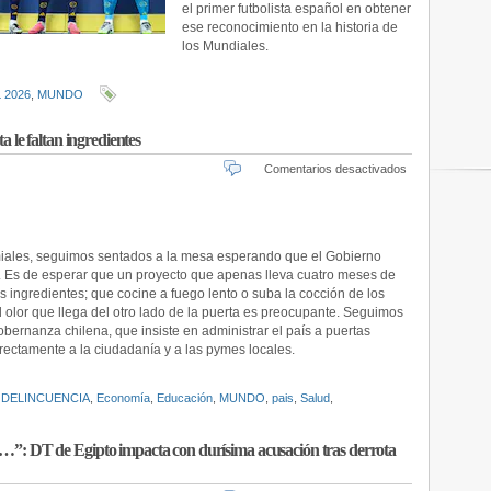
el primer futbolista español en obtener
dejó
ese reconocimiento en la historia de
el
los Mundiales.
torneo
 2026
,
MUNDO
ta le faltan ingredientes
en
Comentarios desactivados
Una
cocina
a
espaldas
iales, seguimos sentados a la mesa esperando que el Gobierno
del
país:
». Es de esperar que un proyecto que apenas lleva cuatro meses de
a
s ingredientes; que cocine a fuego lento o suba la cocción de los
la
l olor que llega del otro lado de la puerta es preocupante. Seguimos
receta
bernanza chilena, que insiste en administrar el país a puertas
le
irectamente a la ciudadanía y a las pymes locales.
faltan
ingredientes
,
DELINCUENCIA
,
Economía
,
Educación
,
MUNDO
,
pais
,
Salud
,
as…”: DT de Egipto impacta con durísima acusación tras derrota