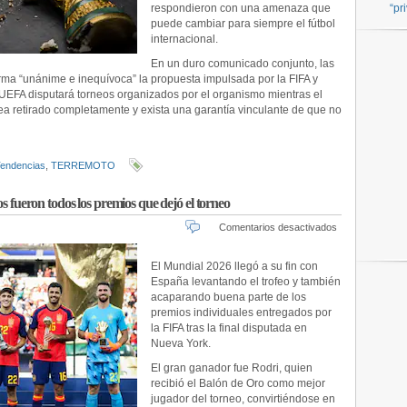
respondieron con una amenaza que
“pr
puede cambiar para siempre el fútbol
internacional.
En un duro comunicado conjunto, las
ma “unánime e inequívoca” la propuesta impulsada por la FIFA y
UEFA disputará torneos organizados por el organismo mientras el
ea retirado completamente y exista una garantía vinculante de que no
endencias
,
TERREMOTO
os fueron todos los premios que dejó el torneo
en
Comentarios desactivados
Mundial
2026:
El Mundial 2026 llegó a su fin con
Rodri
España levantando el trofeo y también
hizo
acaparando buena parte de los
historia
premios individuales entregados por
y
la FIFA tras la final disputada en
estos
Nueva York.
fueron
todos
El gran ganador fue Rodri, quien
los
recibió el Balón de Oro como mejor
premios
jugador del torneo, convirtiéndose en
que