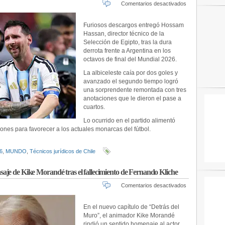
en
Comentarios desactivados
“Lo
diré
Furiosos descargos entregó Hossam
sin
Hassan, director técnico de la
importar
Selección de Egipto, tras la dura
las
derrota frente a Argentina en los
consecuenc
octavos de final del Mundial 2026.
DT
de
La albiceleste caía por dos goles y
Egipto
avanzado el segundo tiempo logró
impacta
una sorprendente remontada con tres
con
anotaciones que le dieron el pase a
durísima
cuartos.
acusación
tras
Lo ocurrido en el partido alimentó
derrota
ones para favorecer a los actuales monarcas del fútbol.
ante
Argentina
6
,
MUNDO
,
Técnicos jurídicos de Chile
je de Kike Morandé tras el fallecimiento de Fernando Kliche
en
Comentarios desactivados
“Éramos
muy
En el nuevo capítulo de “Detrás del
amigos”:
Muro”, el animador Kike Morandé
el
rindió un sentido homenaje al actor