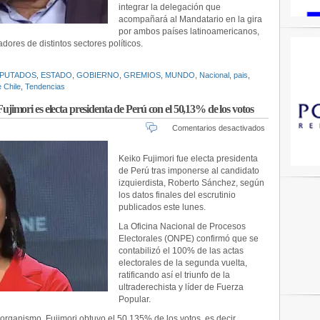
integrar la delegación que
duro
acompañará al Mandatario en la gira
cruce
por ambos países latinoamericanos,
entre
Johannes
dores de distintos sectores políticos.
Kaiser
y
IPUTADOS
,
ESTADO
,
GOBIERNO
,
GREMIOS
,
MUNDO
,
Nacional
,
pais
,
Vlado
 Chile
,
Tendencias
Mirosevic
 Fujimori es electa presidenta de Perú con el 50,13% de los votos
en
Comentarios desactivados
Tras
finalizar
Keiko Fujimori fue electa presidenta
el
de Perú tras imponerse al candidato
conteo
izquierdista, Roberto Sánchez, según
de
los datos finales del escrutinio
actas:
publicados este lunes.
Keiko
Fujimori
La Oficina Nacional de Procesos
es
Electorales (ONPE) confirmó que se
electa
contabilizó el 100% de las actas
presidenta
electorales de la segunda vuelta,
de
ratificando así el triunfo de la
Perú
ultraderechista y líder de Fuerza
con
Popular.
el
50,13%
 organismo, Fujimori obtuvo el 50.135% de los votos, es decir,