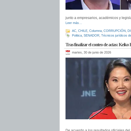
junto a empresarios, académicos y legisla
Leer más…
AC
,
CHILE
,
Columna
,
CORRUPCIÓN
,
D
Politica
,
SENADOR
,
Técnicos jurídicos de
Tras finalizar el conteo de actas: Keiko
martes, 30 de junio de 2026
De acuerdo a los resultados oficiales del