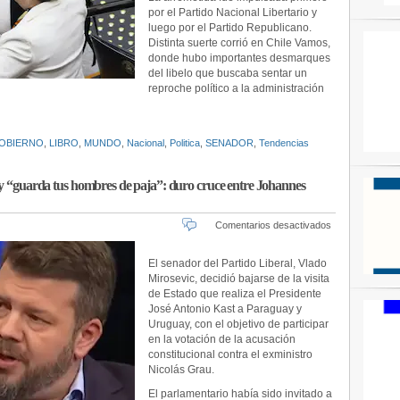
rechaza
por el Partido Nacional Libertario y
la
luego por el Partido Republicano.
Acusación
Distinta suerte corrió en Chile Vamos,
Constitucion
donde hubo importantes desmarques
contra
del libelo que buscaba sentar un
el
reproche político a la administración
exministro
Nicolás
Grau
OBIERNO
,
LIBRO
,
MUNDO
,
Nacional
,
Politica
,
SENADOR
,
Tendencias
 y “guarda tus hombres de paja”: duro cruce entre Johannes
en
Comentarios desactivados
“No
puedes
El senador del Partido Liberal, Vlado
dar
Mirosevic, decidió bajarse de la visita
lecciones
de Estado que realiza el Presidente
de
José Antonio Kast a Paraguay y
decencia”
Uruguay, con el objetivo de participar
y
en la votación de la acusación
“guarda
tus
constitucional contra el exministro
hombres
Nicolás Grau.
de
El parlamentario había sido invitado a
paja”: