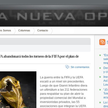
es Somos
Columnas
Contacto
“Es
A abandonará todos los torneos de la FIFA por el plan de
sal
res
Sin comentarios
Des
y c
Ine
La guerra entre la FIFA y la UEFA
Así
escaló a un nivel sin precedentes.
Lav
Luego de que Gianni Infantino diera
un ultimátum a las 211 federaciones
“¡E
Tol
para respaldar su plan de abrir la
acu
propiedad comercial del Mundial a
inversionistas privados, las 55
La 
asociaciones que integran la UEFA
dir