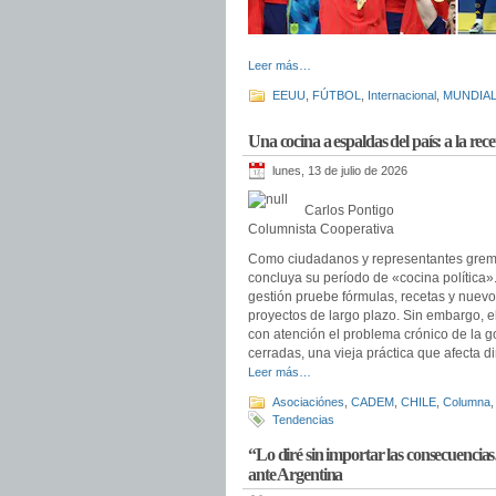
Leer más…
EEUU
,
FÚTBOL
,
Internacional
,
MUNDIAL
Una cocina a espaldas del país: a la rece
lunes, 13 de julio de 2026
Carlos Pontigo
Columnista Cooperativa
Como ciudadanos y representantes grem
concluya su período de «cocina política
gestión pruebe fórmulas, recetas y nuevo
proyectos de largo plazo. Sin embargo, e
con atención el problema crónico de la go
cerradas, una vieja práctica que afecta d
Leer más…
Asociaciónes
,
CADEM
,
CHILE
,
Columna
Tendencias
“Lo diré sin importar las consecuenci
ante Argentina