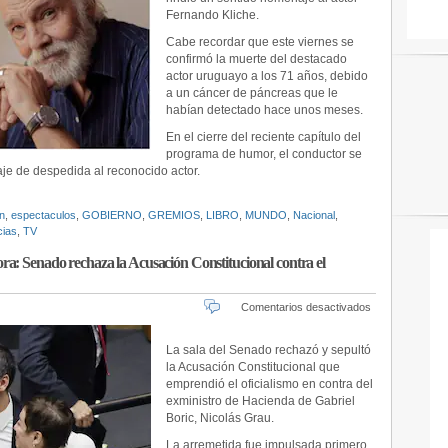
emotivo
Fernando Kliche.
mensaje
de
Cabe recordar que este viernes se
Kike
confirmó la muerte del destacado
Morandé
actor uruguayo a los 71 años, debido
tras
a un cáncer de páncreas que le
el
habían detectado hace unos meses.
fallecimiento
de
En el cierre del reciente capítulo del
Fernando
programa de humor, el conductor se
Kliche
e de despedida al reconocido actor.
n
,
espectaculos
,
GOBIERNO
,
GREMIOS
,
LIBRO
,
MUNDO
,
Nacional
,
cias
,
TV
a: Senado rechaza la Acusación Constitucional contra el
en
Comentarios desactivados
Cómo
votó
La sala del Senado rechazó y sepultó
cada
la Acusación Constitucional que
senador
emprendió el oficialismo en contra del
y
exministro de Hacienda de Gabriel
cada
Boric, Nicolás Grau.
senadora:
Senado
La arremetida fue impulsada primero