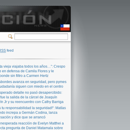
RSS
feed
ta vieja viajaba todos los años…”: Crespo
e en defensa de Camila Flores y le
ponde sin filtro a Carmen Hertz
bordes avanza en seguridad, pero pymes
iudadanía siguen con miedo en el centro
sperado detalle no pasó desapercibido:
 fue la salida de la cárcel de Joaquín
ín Jr y su reencuentro con Cathy Barriga
s tu responsabilidad la seguridad!“: Matías
edo increpa a Germán Codina, lanza
sación y dice que se arrancó
inesperada reacción de Evelyn Matthei a
ecta pregunta de Daniel Matamala sobre