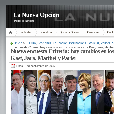
La Nueva Opción
Portal de noticias
Publicidad
Periodista
Quienes Somos
Columnas
Cont
Inicio
>
Cultura
,
Economía
,
Educación
,
Internacional
,
Policial
,
Politica
,
S
encuesta Criteria: hay cambios en los porcentajes de Kast, Jara, Matthei
Nueva encuesta Criteria: hay cambios en los
Kast, Jara, Matthei y Parisi
lunes, 1 de septiembre de 2025