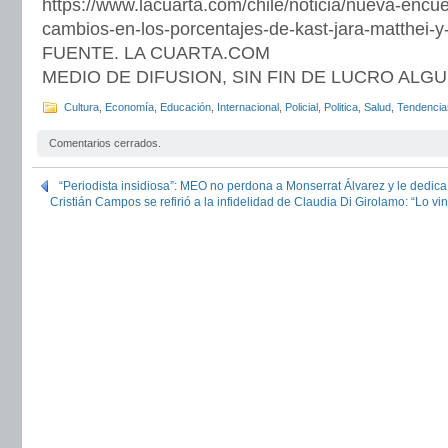
https://www.lacuarta.com/chile/noticia/nueva-encues
cambios-en-los-porcentajes-de-kast-jara-matthei-y-
FUENTE. LA CUARTA.COM
MEDIO DE DIFUSION, SIN FIN DE LUCRO ALG
Cultura
,
Economía
,
Educación
,
Internacional
,
Policial
,
Politica
,
Salud
,
Tendencia
Comentarios cerrados.
“Periodista insidiosa”: MEO no perdona a Monserrat Álvarez y le dedica
Cristián Campos se refirió a la infidelidad de Claudia Di Girolamo: “Lo v