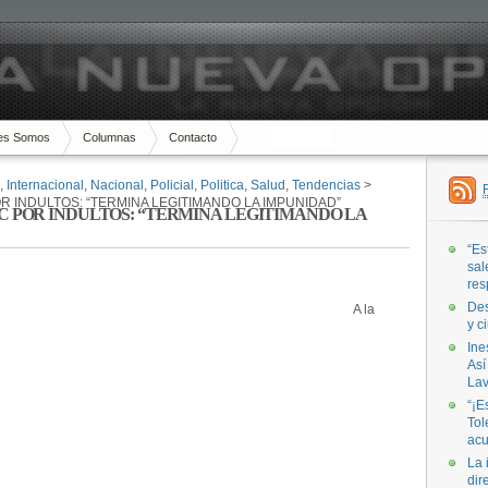
es Somos
Columnas
Contacto
,
Internacional
,
Nacional
,
Policial
,
Politica
,
Salud
,
Tendencias
>
R INDULTOS: “TERMINA LEGITIMANDO LA IMPUNIDAD”
TC POR INDULTOS: “TERMINA LEGITIMANDO LA
“Es
sal
res
Des
A la
y c
Ine
Así
Lav
“¡E
Tol
acu
La 
dir