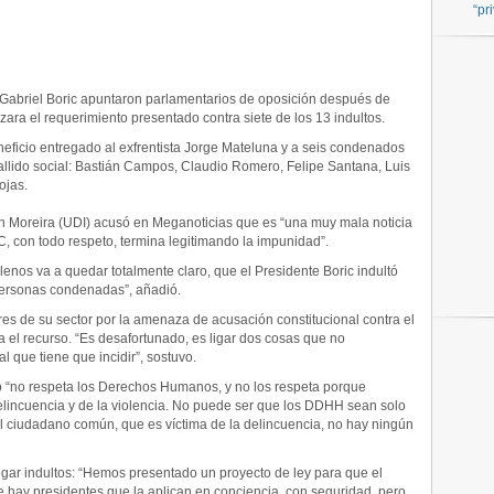
“pr
e Gabriel Boric apuntaron parlamentarios de oposición después de
zara el requerimiento presentado contra siete de los 13 indultos.
eneficio entregado al exfrentista Jorge Mateluna y a seis condenados
tallido social: Bastián Campos, Claudio Romero, Felipe Santana, Luis
ojas.
án Moreira (UDI) acusó en Meganoticias que es “una muy mala noticia
C, con todo respeto, termina legitimando la impunidad”.
lenos va a quedar totalmente claro, que el Presidente Boric indultó
personas condenadas”, añadió.
es de su sector por la amenaza de acusación constitucional contra el
 el recurso. “Es desafortunado, es ligar dos cosas que no
 que tiene que incidir”, sostuvo.
 “no respeta los Derechos Humanos, y no los respeta porque
 delincuencia y de la violencia. No puede ser que los DDHH sean solo
el ciudadano común, que es víctima de la delincuencia, no hay ningún
regar indultos: “Hemos presentado un proyecto de ley para que el
e hay presidentes que la aplican en conciencia, con seguridad, pero