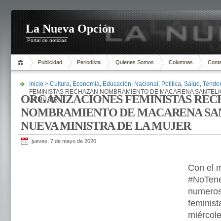
La Nueva Opción
Portal de noticias
Publicidad
Periodista
Quienes Somos
Columnas
Cont
Inicio
>
Cultura
,
Economía
,
Educación
,
Nacional
,
Politica
,
Salud
,
Tende
FEMINISTAS RECHAZAN NOMBRAMIENTO DE MACARENA SANTELI
ORGANIZACIONES FEMINISTAS RE
LA MUJER
NOMBRAMIENTO DE MACARENA SA
NUEVA MINISTRA DE LA MUJER
jueves, 7 de mayo de 2020
Con el 
#NoTene
numeros
feminist
miércole