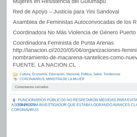
Mujeres en Resistencia del Gulumapu
Red de Apoyo – Justicia para Yini Sandoval
Asamblea de Feministas Autoconvocadas de los R
Coordinadora No Más Violencia de Género Puerto
Coordinadora Feminista de Punta Arenas
http://lanacion.cl/2020/05/06/organizaciones-femin
nombramiento-de-macarena-santelices-como-nueva
FUENTE. LA NACION.CL
Cultura
,
Economía
,
Educación
,
Nacional
,
Politica
,
Salud
,
Tendencias
CORONAVIRUS
,
MINISTRA DE LA MUJER
Comentarios cerrados.
FUNCIONARIOS PÚBLICOS NO RESPETARON MEDIDAS PARA EVITAR
ASESINARON A INVESTIGADOR QUE ESTABA LOGRANDO AVANCES CL
EN FIESTA
CORONAVIRUS