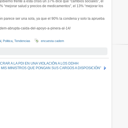
bierno frente a esta crisis un 37% dice que “cambios sociales”, el
3% “mejorar salud y precios de medicamentos”, el 13% “mejorar los
ón parece ser una sola, ya que el 90% la condena y solo la aprueba
cadem-abrupta-caida-del-apoyo-a-pinera-al-14/
l
,
Politica
,
Tendencias
encuesta cadem
RAR A LA PDI EN UNA VIOLACIÓN A LOS DDHH
S MIS MINISTROS QUE PONGAN SUS CARGOS A DISPOSICIÓN”