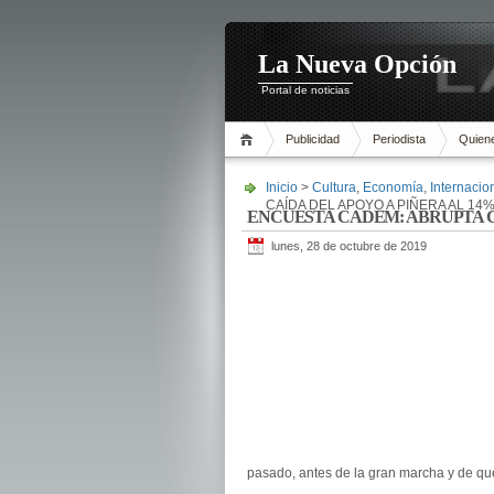
La Nueva Opción
Portal de noticias
Publicidad
Periodista
Quien
Inicio
>
Cultura
,
Economía
,
Internacio
CAÍDA DEL APOYO A PIÑERA AL 14
ENCUESTA CADEM: ABRUPTA C
lunes, 28 de octubre de 2019
pasado, antes de la gran marcha y de que