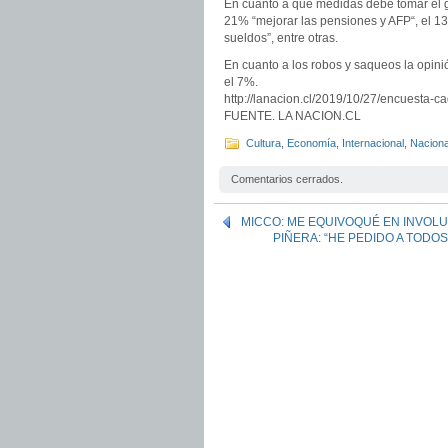
En cuanto a qué medidas debe tomar el go
21% “mejorar las pensiones y AFP“, el 1
sueldos”, entre otras.
En cuanto a los robos y saqueos la opini
el 7%.
http://lanacion.cl/2019/10/27/encuesta-
FUENTE. LA NACION.CL
Cultura
,
Economía
,
Internacional
,
Naciona
Comentarios cerrados.
MICCO: ME EQUIVOQUÉ EN INVOLUC
PIÑERA: “HE PEDIDO A TODO