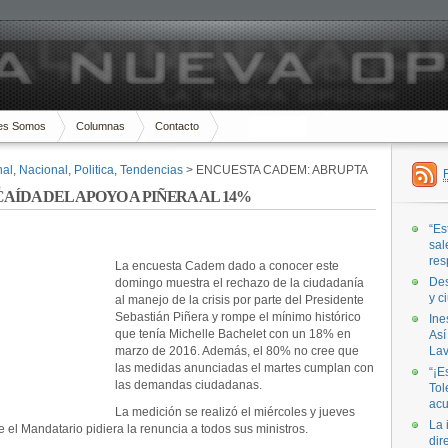
es Somos
Columnas
Contacto
nal
,
Nacional
,
Politica
,
Tendencias
> ENCUESTA CADEM: ABRUPTA
%
AÍDA DEL APOYO A PIÑERA AL 14%
“Es
sal
res
La encuesta Cadem dado a conocer este
Des
domingo muestra el rechazo de la ciudadanía
y c
al manejo de la crisis por parte del Presidente
Sebastián Piñera y rompe el mínimo histórico
Ine
que tenía Michelle Bachelet con un 18% en
Así
marzo de 2016. Además, el 80% no cree que
Lav
las medidas anunciadas el martes cumplan con
“¡E
las demandas ciudadanas.
Tol
acu
La medición se realizó el miércoles y jueves
La 
 el Mandatario pidiera la renuncia a todos sus ministros.
dir