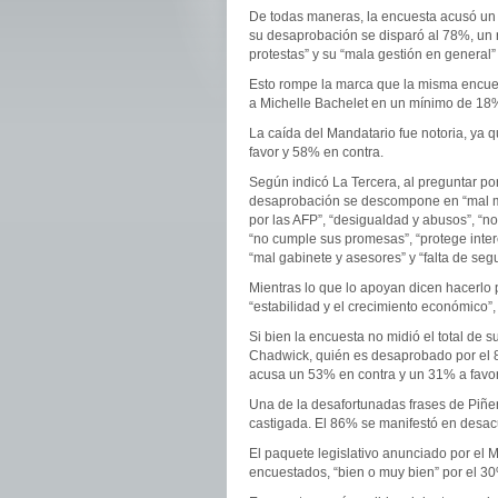
De todas maneras, la encuesta acusó un 
su desaprobación se disparó al 78%, un 
protestas” y su “mala gestión en general”
Esto rompe la marca que la misma encues
a Michelle Bachelet en un mínimo de 18%
La caída del Mandatario fue notoria, ya
favor y 58% en contra.
Según indicó La Tercera, al preguntar po
desaprobación se descompone en “mal man
por las AFP”, “desigualdad y abusos”, “no
“no cumple sus promesas”, “protege inter
“mal gabinete y asesores” y “falta de segu
Mientras lo que lo apoyan dicen hacerlo po
“estabilidad y el crecimiento económico”,
Si bien la encuesta no midió el total de su
Chadwick, quién es desaprobado por el 8
acusa un 53% en contra y un 31% a favor
Una de la desafortunadas frases de Piñe
castigada. El 86% se manifestó en desac
El paquete legislativo anunciado por el 
encuestados, “bien o muy bien” por el 30