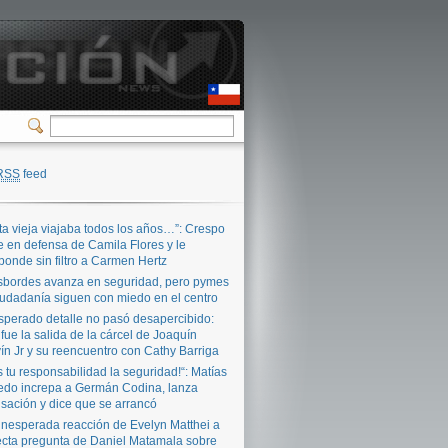
RSS
feed
ta vieja viajaba todos los años…”: Crespo
e en defensa de Camila Flores y le
ponde sin filtro a Carmen Hertz
bordes avanza en seguridad, pero pymes
iudadanía siguen con miedo en el centro
sperado detalle no pasó desapercibido:
 fue la salida de la cárcel de Joaquín
ín Jr y su reencuentro con Cathy Barriga
s tu responsabilidad la seguridad!“: Matías
edo increpa a Germán Codina, lanza
sación y dice que se arrancó
inesperada reacción de Evelyn Matthei a
ecta pregunta de Daniel Matamala sobre