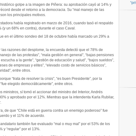
“pr
histórico golpe a la imagen de Piñera: su aprobación cayó al 14% y
récord desde el retorno a la democracia. Su “mal manejo de las
 son los principales motivos.
tadora había registrado en marzo de 2016, cuando tasó el respaldo
 (y un 68% en contra), durante el caso Caval.
 que en el último sondeo del 18 de octubre había marcado un 29% a
r las razones del desplome, la encuesta detectó que el 78% de
ejo de las protestas”, “mala gestión en general”, “bajas pensiones
 escucha a la gente”, “gestión de educación y salud”, “bajos sueldos”,
eses de empresas y elites”, “elevado costo de servicios básicos”,
ridad”, entre otros.
rque “trata de resolver la crisis”, “es buen Presidente”, por la
 “fue elegido democráticamente”, entre otros.
s ministros, sí tomó el accionar del ministro del Interior, Andrés
0% y aprobado por el 12%. Mientras que la intendenta Karla Rubilar,
.
ra, de que “Chile está en guerra contra un enemigo poderoso” fue
uerdo y el 11% de acuerdo.
Mandatario también fue evaluado “mal o muy mal” por el 53% de los
% y “regular” por el 13%.