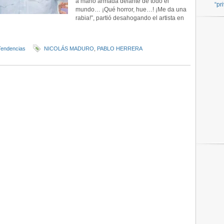
a mano armada delante de todo el
“pr
mundo… ¡Qué horror, hue…! ¡Me da una
rabia!”, partió desahogando el artista en
Tendencias
NICOLÁS MADURO
,
PABLO HERRERA