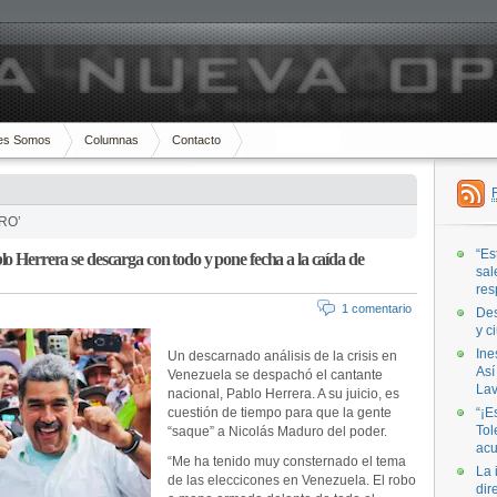
es Somos
Columnas
Contacto
RO’
“Es
o Herrera se descarga con todo y pone fecha a la caída de
sal
res
1 comentario
Des
y c
Ine
Un descarnado análisis de la crisis en
Así
Venezuela se despachó el cantante
Lav
nacional, Pablo Herrera. A su juicio, es
cuestión de tiempo para que la gente
“¡E
Tol
“saque” a Nicolás Maduro del poder.
acu
“Me ha tenido muy consternado el tema
La 
de las eleccicones en Venezuela. El robo
dir