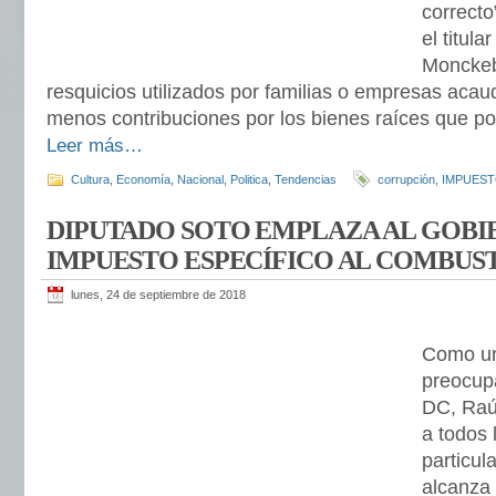
correcto
el titula
Monckeb
resquicios utilizados por familias o empresas aca
menos contribuciones por los bienes raíces que p
Leer más…
Cultura
,
Economía
,
Nacional
,
Politica
,
Tendencias
corrupciòn
,
IMPUES
DIPUTADO SOTO EMPLAZA AL GOBI
IMPUESTO ESPECÍFICO AL COMBUS
lunes, 24 de septiembre de 2018
Como un
preocupa
DC, Raúl
a todos 
particul
alcanza 