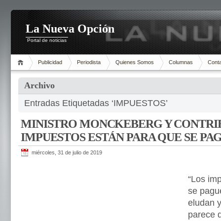
La Nueva Opción
Portal de noticias
Publicidad
Periodista
Quienes Somos
Columnas
Cont
Archivo
Entradas Etiquetadas ‘IMPUESTOS’
MINISTRO MONCKEBERG Y CONTRIB
IMPUESTOS ESTÁN PARA QUE SE PA
miércoles, 31 de julio de 2019
“Los im
se pagu
eludan y
parece 