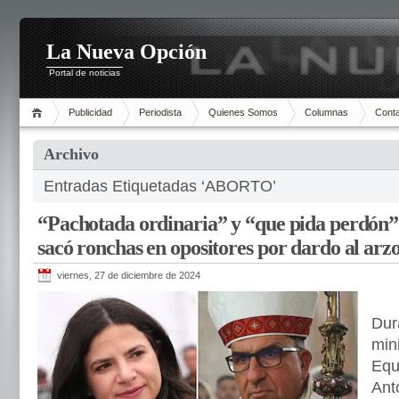
La Nueva Opción
Portal de noticias
Publicidad
Periodista
Quienes Somos
Columnas
Cont
Archivo
Entradas Etiquetadas ‘ABORTO’
“Pachotada ordinaria” y “que pida perdón”
sacó ronchas en opositores por dardo al ar
viernes, 27 de diciembre de 2024
Dur
min
Equ
Anto