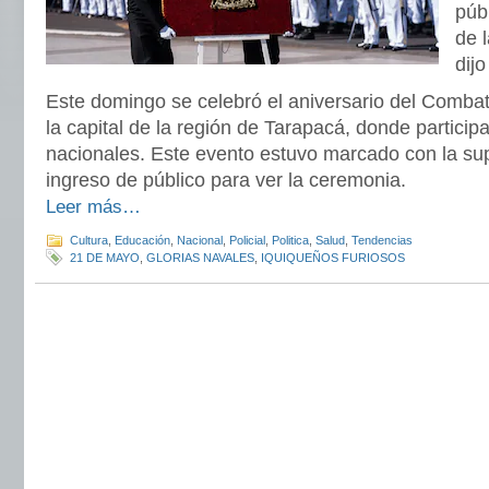
púb
de l
dijo
Este domingo se celebró el aniversario del Comba
la capital de la región de Tarapacá, donde particip
nacionales. Este evento estuvo marcado con la sup
ingreso de público para ver la ceremonia.
Leer más…
Cultura
,
Educación
,
Nacional
,
Policial
,
Politica
,
Salud
,
Tendencias
21 DE MAYO
,
GLORIAS NAVALES
,
IQUIQUEÑOS FURIOSOS