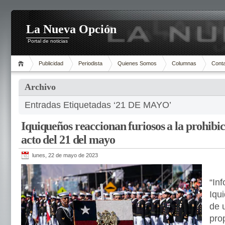
La Nueva Opción
Portal de noticias
Publicidad
Periodista
Quienes Somos
Columnas
Cont
Archivo
Entradas Etiquetadas ‘21 DE MAYO’
Iquiqueños reaccionan furiosos a la prohibic
acto del 21 del mayo
lunes, 22 de mayo de 2023
“In
Iqu
de 
prop