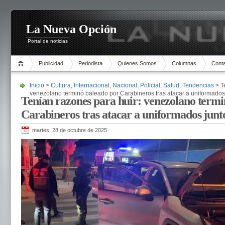
La Nueva Opción
Portal de noticias
Publicidad
Periodista
Quienes Somos
Columnas
Cont
Inicio
>
Cultura
,
Internacional
,
Nacional
,
Policial
,
Salud
,
Tendencias
> T
venezolano terminó baleado por Carabineros tras atacar a uniformados
Tenían razones para huir: venezolano termi
Carabineros tras atacar a uniformados junt
martes, 28 de octubre de 2025