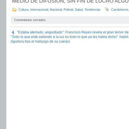
MEDIO DE DIFUSION, SIN FIN DE LUCRO ALG
Cultura
,
Internacional
,
Nacional
,
Policial
,
Salud
,
Tendencias
Carabineros
Comentarios cerrados.
“Estaba aterrado, angustiado”: Francisco Reyes revela el gran temor d
“Todo lo que está saliendo a la luz es todo lo que ya les había dicho”: hab
Aguilera tras el hallazgo de su cuerpo