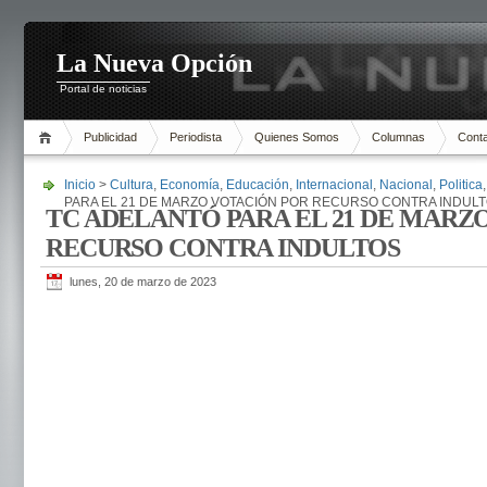
La Nueva Opción
Portal de noticias
Publicidad
Periodista
Quienes Somos
Columnas
Cont
Inicio
>
Cultura
,
Economía
,
Educación
,
Internacional
,
Nacional
,
Politica
PARA EL 21 DE MARZO VOTACIÓN POR RECURSO CONTRA INDUL
TC ADELANTÓ PARA EL 21 DE MARZ
RECURSO CONTRA INDULTOS
lunes, 20 de marzo de 2023