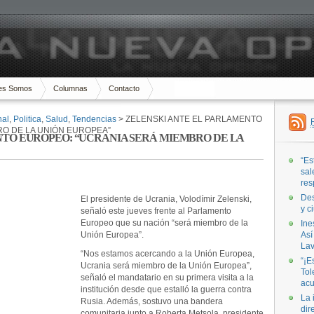
es Somos
Columnas
Contacto
nal
,
Politica
,
Salud
,
Tendencias
> ZELENSKI ANTE EL PARLAMENTO
RO DE LA UNIÓN EUROPEA”
TO EUROPEO: “UCRANIA SERÁ MIEMBRO DE LA
“Es
sal
res
Des
El presidente de Ucrania, Volodímir Zelenski,
y c
señaló este jueves frente al Parlamento
Europeo que su nación “será miembro de la
Ine
Unión Europea”.
Así
Lav
“Nos estamos acercando a la Unión Europea,
“¡E
Ucrania será miembro de la Unión Europea”,
Tol
señaló el mandatario en su primera visita a la
acu
institución desde que estalló la guerra contra
La 
Rusia. Además, sostuvo una bandera
dir
comunitaria junto a Roberta Metsola, presidente