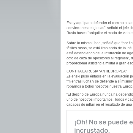
Estoy aquí para defender el camino a cas
convicciones religiosas”, señaló el jefe d
Rusia busca “aniquilar el modo de vida 
Sobre la misma línea, señaló que “por fi
fósiles rusos, se está limpiando de la inf
está defendiendo de la infiltración de a
coto de caza de opositores al régimen”, d
proporcionar asistencia militar a gran esc
CONTRA LA RUSIA “ANTIEUROPEA”
Zelenski puso énfasis en la evaluación p
“mientras lucha y se defiende a sí mismo”
robarnos a todos nosotros nuestra Europ
“El destino de Europa nunca ha dependid
uno de nosotros importamos. Todos y cad
capaces de influir en el resultado de una 