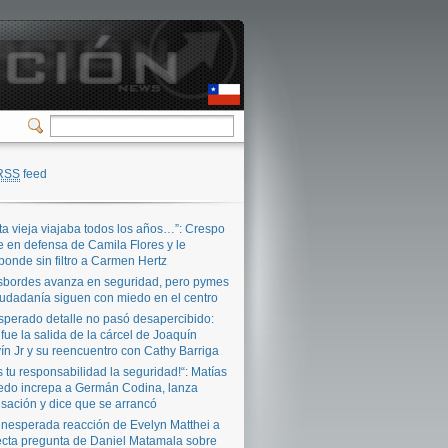
RSS
feed
ta vieja viajaba todos los años…”: Crespo
e en defensa de Camila Flores y le
ponde sin filtro a Carmen Hertz
bordes avanza en seguridad, pero pymes
iudadanía siguen con miedo en el centro
sperado detalle no pasó desapercibido:
 fue la salida de la cárcel de Joaquín
ín Jr y su reencuentro con Cathy Barriga
s tu responsabilidad la seguridad!“: Matías
edo increpa a Germán Codina, lanza
sación y dice que se arrancó
inesperada reacción de Evelyn Matthei a
ecta pregunta de Daniel Matamala sobre