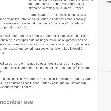
“pr
del Parlamento Europea y se reprodujo el
himno de Ucrania y de la Unión Europea.
“Para Ucrania, Europa es el camino a casa.
a de todos los ucranianos, de todas las edades, estatus social y
e Estado, quien también afirmó que la “guerra total” iniciada por
europeo de Ucrania”.
n se está liberando de la ruinosa dependencia de los combustibles
luencia de la corrupción de los negocios de los oligarcas rusos, se
gentes de los servicios secretos rusos que miraban a Europa como el
onde recalcó que por primera vez en la historia la UE decidió
ala.
ositiva de las reformas que se están desarrollando en su país
, donde solicitó derrotar a “la fuerza antieuropea que está intentando
a”.
o de los políticos y no deben hacerse ilusiones ahora. Todos y cada
a uno de ustedes son fuertes. Todos y cada uno de ustedes son
victoria común”, finalizó.