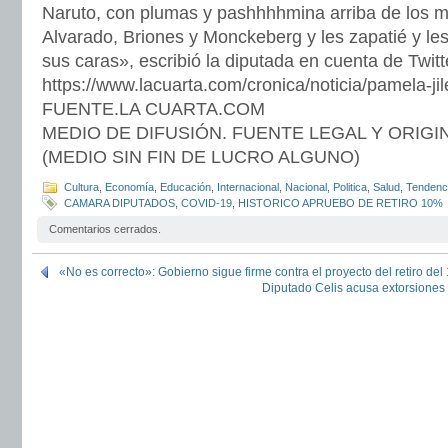
Naruto, con plumas y pashhhhmina arriba de los mi
Alvarado, Briones y Monckeberg y les zapatié y les 
sus caras», escribió la diputada en cuenta de Twitt
https://www.lacuarta.com/cronica/noticia/pamela-jil
FUENTE.LA CUARTA.COM
MEDIO DE DIFUSIÓN. FUENTE LEGAL Y ORIGI
(MEDIO SIN FIN DE LUCRO ALGUNO)
Cultura
,
Economía
,
Educación
,
Internacional
,
Nacional
,
Politica
,
Salud
,
Tendenc
CAMARA DIPUTADOS
,
COVID-19
,
HISTORICO APRUEBO DE RETIRO 10%
Comentarios cerrados.
«No es correcto»: Gobierno sigue firme contra el proyecto del retiro de
Diputado Celis acusa extorsiones