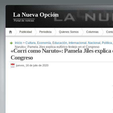
La Nueva Opción
Portal de noticias
Publicidad
Periodista
Quienes Somos
Columnas
Cont
Inicio
>
Cultura
,
Economía
,
Educación
,
Internacional
,
Nacional
,
Politica
Naruto»: Pamela Jiles explica eufórico festejo en el Congreso
«Corrí como Naruto»: Pamela Jiles explica eu
Congreso
jueves, 16 de julio de 2020