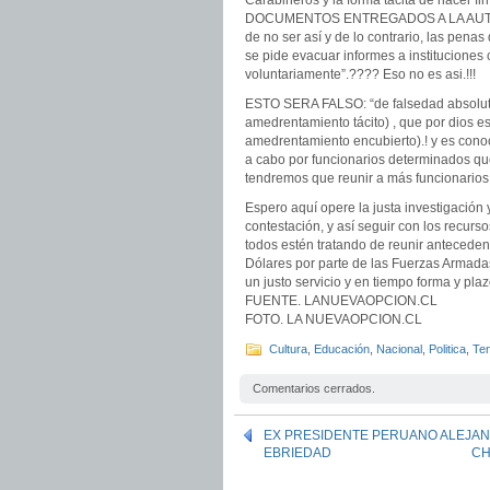
Carabineros y la forma tácita de hace
DOCUMENTOS ENTREGADOS A LA AUTORID
de no ser así y de lo contrario, las pena
se pide evacuar informes a instituciones c
voluntariamente”.???? Eso no es asi.!!!
ESTO SERA FALSO: “de falsedad absoluta,
amedrentamiento tácito) , que por dios eso
amedrentamiento encubierto).! y es conoci
a cabo por funcionarios determinados que
tendremos que reunir a más funcionarios,
Espero aquí opere la justa investigación 
contestación, y así seguir con los recur
todos estén tratando de reunir anteceden
Dólares por parte de las Fuerzas Armadas 
un justo servicio y en tiempo forma y plaz
FUENTE. LANUEVAOPCION.CL
FOTO. LA NUEVAOPCION.CL
Cultura
,
Educación
,
Nacional
,
Politica
,
Te
Comentarios cerrados.
EX PRESIDENTE PERUANO ALEJAN
EBRIEDAD
CH