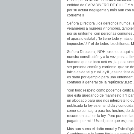
Cosa que no ocurre. Solicito firmemente s
entidad de CARABINERO DE CHILE Y 
por su actuar negligente y más aun con 
corriente.!!
Señora Directora , los derechos humos , n
vejámenes a mujeres y hombres, también 
por su uniforme, con personas comunes ,
el aparato estatal , “lo tiene todo y má
impuestos”.! Y el de todos los chilenos. 
Señora Directora, INDH, creo que aquí 
nuestra constitución y a la vez, pasa a 
humano que se toca acá es , la poca sensi
ser persona común y corriente, que se de
iniciales de tal y cual ley.!! , es una fal
es dada por ejemplo para uno entender” :
contraloría general de la república”.!!,etc
“con todo respeto como podemos calificar
que está quedando de manifiesto.!! Y pa
un abogado para que nos interprete lo que 
publicada la ley es entendida y conocida 
como se consagra para los hechos, de d
recuerden cual es la ley. Pero por otro lado
pagado por mí.!! Usted, cree que es justo
Más aun suma el daño moral y Psicológic