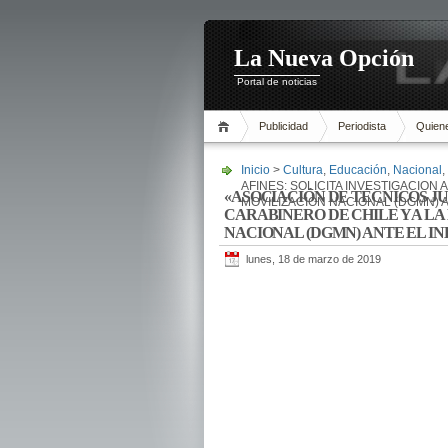
La Nueva Opción
Portal de noticias
Publicidad
Periodista
Quien
Inicio
>
Cultura
,
Educación
,
Nacional
,
AFINES: SOLICITA INVESTIGACION
«ASOCIACIÓN DE TÉCNICOS JUR
MOVILIZACIÓN NACIONAL (DGMN) A
CARABINERO DE CHILE Y A L
NACIONAL (DGMN) ANTE EL IND
lunes, 18 de marzo de 2019