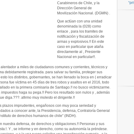
“pr
Carabineros de Chile, y la
Dirección General de
Movilización Nacional. (DGMN) .
Que actúan con una unidad
denominada la (028) como
enlace , para los tramites de
notificación y fiscalización de
armas y explosivos.!! En este
caso en particular que ataña
directamente al , Presiente
Nacional en particular!!.
 alentador a miles de ciudadanos comunes y corrientes, técnicos y
a debidamente registrada. para salvar su familia, proteger sus
esto los distintos, gobernantes, se han llenado la boca en ( erradicar
sona fue víctima en 45 días de tres robos y asaltos en el 2016, todo
allado en la primera comisaria de Santiago.!! no busco victimizarme.
is impuestos haga su pega.!! Pero los resultado son nulos y , además
ue diga.???. afirmo muy molesto el dirigente.!!
os plazos imprudentes, engañosos con muy poca seriedad y
y dados a conocer ante, la Presidencia, defensa, Contraloría General
instituto de derechos humanos de chile” (INDH).
on nuestra defensa, de derechos y obligaciones.!! Personas y sus
ista:!. Y , se informe y en derecho, como su autonomía la préndese.