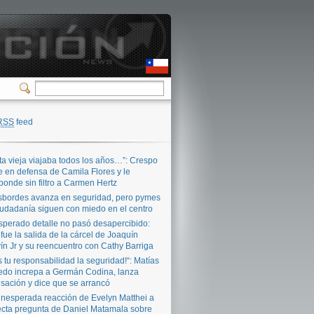
RSS
feed
ta vieja viajaba todos los años…”: Crespo
e en defensa de Camila Flores y le
ponde sin filtro a Carmen Hertz
bordes avanza en seguridad, pero pymes
iudadanía siguen con miedo en el centro
sperado detalle no pasó desapercibido:
 fue la salida de la cárcel de Joaquín
ín Jr y su reencuentro con Cathy Barriga
s tu responsabilidad la seguridad!“: Matías
edo increpa a Germán Codina, lanza
sación y dice que se arrancó
inesperada reacción de Evelyn Matthei a
ecta pregunta de Daniel Matamala sobre