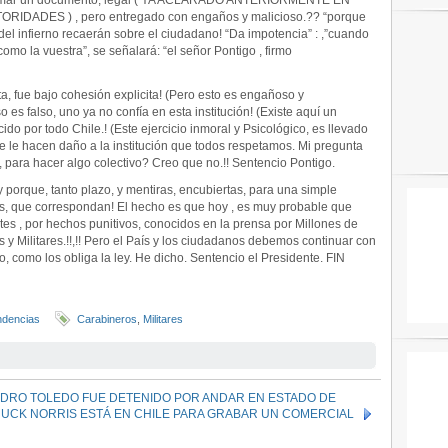
r firmar un documento, legal ( YA ACLARADO ANTERIORMENTE EN
ADES ) , pero entregado con engaños y malicioso.?? “porque
s del infierno recaerán sobre el ciudadano! “Da impotencia” : ,”cuando
omo la vuestra”, se señalará: “el señor Pontigo , firmo
 fue bajo cohesión explicita! (Pero esto es engañoso y
 es falso, uno ya no confía en esta institución! (Existe aquí un
do por todo Chile.! (Este ejercicio inmoral y Psicológico, es llevado
 le hacen daño a la institución que todos respetamos. Mi pregunta
 para hacer algo colectivo? Creo que no.!! Sentencio Pontigo.
y porque, tanto plazo, y mentiras, encubiertas, para una simple
sos, que correspondan! El hecho es que hoy , es muy probable que
tes , por hechos punitivos, conocidos en la prensa por Millones de
y Militares.!!,!! Pero el País y los ciudadanos debemos continuar con
o, como los obliga la ley. He dicho. Sentencio el Presidente. FIN
ndencias
Carabineros
,
Militares
DRO TOLEDO FUE DETENIDO POR ANDAR EN ESTADO DE
UCK NORRIS ESTÁ EN CHILE PARA GRABAR UN COMERCIAL