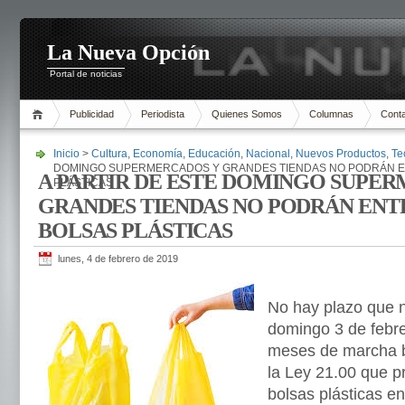
La Nueva Opción
Portal de noticias
Publicidad
Periodista
Quienes Somos
Columnas
Cont
Inicio
>
Cultura
,
Economía
,
Educación
,
Nacional
,
Nuevos Productos
,
Te
DOMINGO SUPERMERCADOS Y GRANDES TIENDAS NO PODRÁN 
A PARTIR DE ESTE DOMINGO SUPE
PLÁSTICAS
GRANDES TIENDAS NO PODRÁN EN
BOLSAS PLÁSTICAS
lunes, 4 de febrero de 2019
No hay plazo que 
domingo 3 de febre
meses de marcha b
la Ley 21.00 que pr
bolsas plásticas en