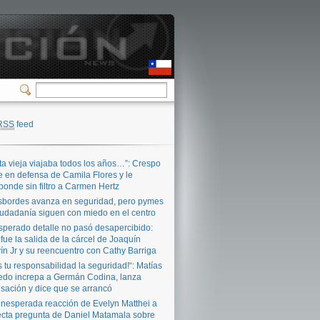
RSS
feed
ta vieja viajaba todos los años…”: Crespo
e en defensa de Camila Flores y le
ponde sin filtro a Carmen Hertz
bordes avanza en seguridad, pero pymes
iudadanía siguen con miedo en el centro
sperado detalle no pasó desapercibido:
 fue la salida de la cárcel de Joaquín
ín Jr y su reencuentro con Cathy Barriga
s tu responsabilidad la seguridad!“: Matías
edo increpa a Germán Codina, lanza
sación y dice que se arrancó
inesperada reacción de Evelyn Matthei a
ecta pregunta de Daniel Matamala sobre