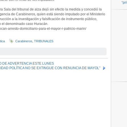
“pr
 Sala del tribunal de alza dejó sin efecto la medida y concedió la
eligencia de Carabineros, quien está siendo imputado por el Ministerio
ucción a la investigación y falsificación de instrumento público,
en el denominado caso Huracán.
ocan-arresto-domiciliario-para-el-mayor-r-patricio-marin/
tica
Carabineros
,
TRIBUNALES
O DE ADVERTENCIA ESTE LUNES
IDAD POLÍTICA NO SE EXTINGUE CON RENUNCIA DE MAYOL”