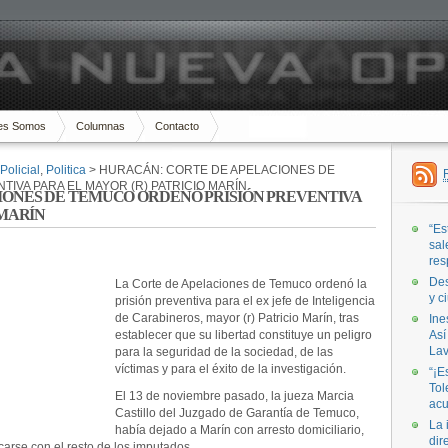
es Somos
Columnas
Contacto
Policial
,
Politica
> HURACÁN: CORTE DE APELACIONES DE
IVA PARA EL MAYOR (R) PATRICIO MARÍN
IONES DE TEMUCO ORDENÓ PRISIÓN PREVENTIVA
 MARÍN
“Es
sal
res
Des
La Corte de Apelaciones de Temuco ordenó la
y c
prisión preventiva para el ex jefe de Inteligencia
de Carabineros, mayor (r) Patricio Marín, tras
Ine
establecer que su libertad constituye un peligro
Así
Lav
para la seguridad de la sociedad, de las
víctimas y para el éxito de la investigación.
“¡E
Tol
El 13 de noviembre pasado, la jueza Marcia
acu
Castillo del Juzgado de Garantía de Temuco,
La 
había dejado a Marín con arresto domiciliario,
dir
carse con el resto de los imputados.