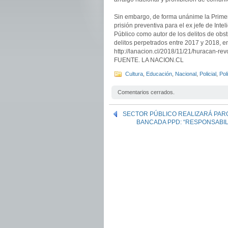
Sin embargo, de forma unánime la Primera
prisión preventiva para el ex jefe de Int
Público como autor de los delitos de obstr
delitos perpetrados entre 2017 y 2018, 
http://lanacion.cl/2018/11/21/huracan-rev
FUENTE. LA NACION.CL
Cultura
,
Educación
,
Nacional
,
Policial
,
Poli
Comentarios cerrados.
SECTOR PÚBLICO REALIZARÁ PAR
BANCADA PPD: “RESPONSABIL