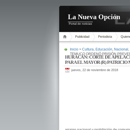
La Nueva Opción
Portal de noticias
Publicidad
Periodista
Quien
Inicio
>
Cultura
,
Educación
,
Nacional
,
TEMUCO ORDENÓ PRISIÓN PREVENT
HURACÁN: CORTE DE APELAC
PARA EL MAYOR (R) PATRICIO
jueves, 22 de noviembre de 2018
arraigo nacional y prohibición de comuni