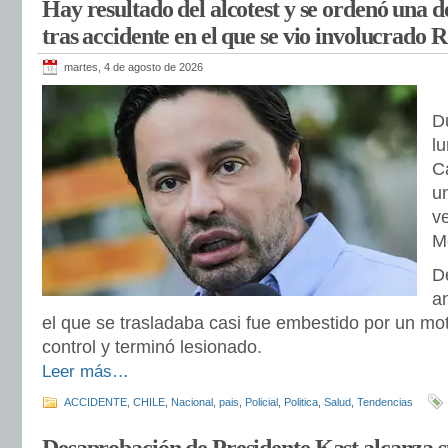
Hay resultado del alcotest y se ordenó una d
tras accidente en el que se vio involucrado 
martes, 4 de agosto de 2026
D
l
C
u
v
M
D
a
el que se trasladaba casi fue embestido por un moto
control y terminó lesionado.
Leer más…
ACCIDENTE
,
CHILE
,
Nacional
,
pais
,
Policial
,
Politica
,
Salud
,
Tendencias