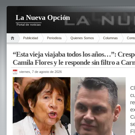
La Nueva Opción
Portal de noticias
Publicidad
Periodista
Quienes Somos
Columnas
Cont
“Esta vieja viajaba todos los años…”: Cresp
Camila Flores y le responde sin filtro a Ca
viernes, 7 de agosto de 2026
C
cu
r
e
C
s
Fl