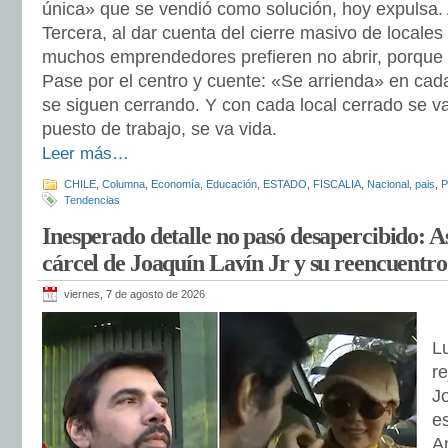
única» que se vendió como solución, hoy expulsa. A
Tercera, al dar cuenta del cierre masivo de locales
muchos emprendedores prefieren no abrir, porque e
Pase por el centro y cuente: «Se arrienda» en cad
se siguen cerrando. Y con cada local cerrado se va
puesto de trabajo, se va vida.
Leer más…
CHILE
,
Columna
,
Economía
,
Educación
,
ESTADO
,
FISCALIA
,
Nacional
,
pais
,
P
Tendencias
Inesperado detalle no pasó desapercibido: Así
cárcel de Joaquín Lavín Jr y su reencuentr
viernes, 7 de agosto de 2026
L
re
J
es
A