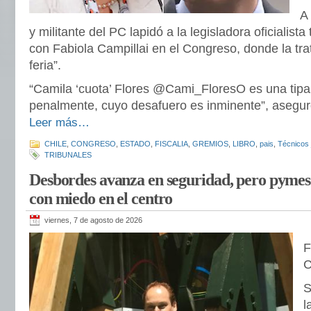
A
y militante del PC lapidó a la legisladora oficialist
con Fabiola Campillai en el Congreso, donde la tra
feria”.
“Camila ‘cuota’ Flores @Cami_FloresO es una tipa
penalmente, cuyo desafuero es inminente”, asegur
Leer más…
CHILE
,
CONGRESO
,
ESTADO
,
FISCALIA
,
GREMIOS
,
LIBRO
,
pais
,
Técnicos 
TRIBUNALES
Desbordes avanza en seguridad, pero pymes
con miedo en el centro
viernes, 7 de agosto de 2026
S
l