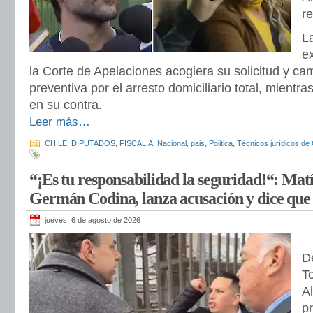
r
L
e
la Corte de Apelaciones acogiera su solicitud y cam
preventiva por el arresto domiciliario total, mientra
en su contra.
Leer más…
CHILE
,
DIPUTADOS
,
FISCALIA
,
Nacional
,
pais
,
Politica
,
Técnicos jurídicos de 
“¡Es tu responsabilidad la seguridad!“: Mat
Germán Codina, lanza acusación y dice que
jueves, 6 de agosto de 2026
D
T
Al
p