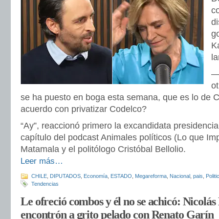
c
di
g
K
l
—
o
se ha puesto en boga esta semana, que es lo de C
acuerdo con privatizar Codelco?
“Ay”, reaccionó primero la excandidata presidenci
capítulo del podcast Animales políticos (Lo que Im
Matamala y el politólogo Cristóbal Bellolio.
Leer más…
CHILE
,
DIPUTADOS
,
Economía
,
ESTADO
,
Megareforma
,
Nacional
,
pais
,
Politi
Tendencias
Le ofreció combos y él no se achicó: Nicolás
encontrón a grito pelado con Renato Garín