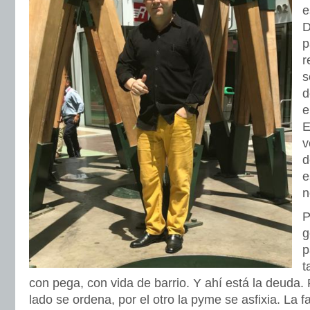
e
D
p
r
s
d
e
E
v
d
e
n
P
g
p
t
con pega, con vida de barrio. Y ahí está la deuda.
lado se ordena, por el otro la pyme se asfixia. La 