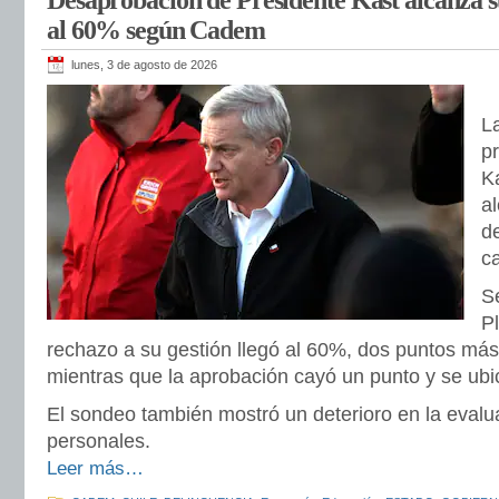
Desaprobación de Presidente Kast alcanza su
al 60% según Cadem
lunes, 3 de agosto de 2026
L
p
Ka
a
d
c
S
P
rechazo a su gestión llegó al 60%, dos puntos más
mientras que la aprobación cayó un punto y se ub
El sondeo también mostró un deterioro en la evalu
personales.
Leer más…