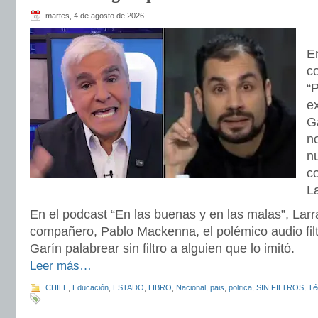
martes, 4 de agosto de 2026
E
c
“P
e
G
no
nu
c
La
En el podcast “En las buenas y en las malas”, Lar
compañero, Pablo Mackenna, el polémico audio fil
Garín palabrear sin filtro a alguien que lo imitó.
Leer más…
CHILE
,
Educación
,
ESTADO
,
LIBRO
,
Nacional
,
pais
,
politica
,
SIN FILTROS
,
Té