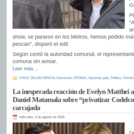
G
P
“
a
show, se pararon en los Metros, hemos pedido má
pescan”, disparó el edil.
Según contó la autoridad comunal, el representante
comuna sin avisar.
Leer más…
CHILE
,
DELINCUENCIA
,
Educación
,
ESTADO
,
Nacional
,
pais
,
Politica
,
Técnico
La inesperada reacción de Evelyn Matthei a
Daniel Matamala sobre “privatizar Codelco
carcajada
miércoles, 5 de agosto de 2026
D