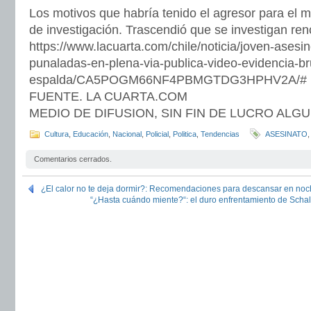
Los motivos que habría tenido el agresor para el m
de investigación. Trascendió que se investigan ren
https://www.lacuarta.com/chile/noticia/joven-asesi
punaladas-en-plena-via-publica-video-evidencia-bru
espalda/CA5POGM66NF4PBMGTDG3HPHV2A/#
FUENTE. LA CUARTA.COM
MEDIO DE DIFUSION, SIN FIN DE LUCRO ALG
Cultura
,
Educación
,
Nacional
,
Policial
,
Politica
,
Tendencias
ASESINATO
Comentarios cerrados.
¿El calor no te deja dormir?: Recomendaciones para descansar en noc
“¿Hasta cuándo miente?“: el duro enfrentamiento de Scha