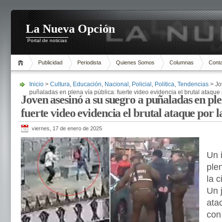
La Nueva Opción
Portal de noticias
Publicidad
Periodista
Quienes Somos
Columnas
Cont
Inicio
>
Cultura
,
Educación
,
Nacional
,
Policial
,
Politica
,
Tendencias
> Jo
puñaladas en plena vía pública: fuerte video evidencia el brutal ataque
Joven asesinó a su suegro a puñaladas en ple
fuerte video evidencia el brutal ataque por l
viernes, 17 de enero de 2025
Un 
ple
la 
Un 
ata
con 