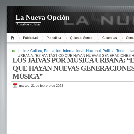
La Nueva Opción
Portal de noticias
Publicidad
Periodista
Quienes Somos
Columnas
Cont
Inicio
>
Cultura
,
Educación
,
Internacional
,
Nacional
,
Politica
,
Tendencia
URBANA: “ES FANTÁSTICO QUE HAYAN NUEVAS GENERACIONES 
LOS JAIVAS POR MÚSICA URBANA: “
QUE HAYAN NUEVAS GENERACIONE
MÚSICA”
martes, 21 de febrero de 2023