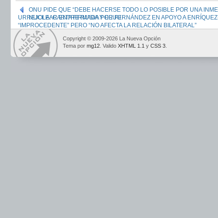
ONU PIDE QUE “DEBE HACERSE TODO LO POSIBLE POR UNA INMED
URREJOLA: CARTA FIRMADA POR FERNÁNDEZ EN APOYO A ENRÍQUEZ
NUCLEAR ENTRE RUSIA Y EEUU
“IMPROCEDENTE” PERO “NO AFECTA LA RELACIÓN BILATERAL”
Copyright © 2009-2026 La Nueva Opción
Tema por
mg12
. Valido
XHTML 1.1
y
CSS 3
.