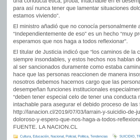
una conducta ética, proba, intachable en el desem
para así nunca tener que lamentar situaciones do
estamos viviendo”.
El ministro añadió que no conocía personalmente a
“Independientemente de eso” es un hecho “muy pr
esperamos que nos haga a todos reflexionar”.
El titular de Justicia indicó que “los caminos de l
siempre insondables, y estos hechos nos hablan d
al ser sancionados duramente como estaba camin
hace que las personas reaccionen de manera ins
nosotros debemos hacernos cargo que las persona
desempeñan funciones institucionales especialment
“deben tener especial celo de tener una conducta
intachable para asegurar el debido proceso de las 
http://lanacion.cl/2019/07/03/larrain-y-suicidio-de-
doloroso-y-espero-que-nos-haga-a-todos-reflexion
FUENTE. LA NACION.CL
Cultura
,
Educación
,
Nacional
,
Policial
,
Politica
,
Tendencias
SUICIDIO
,
T