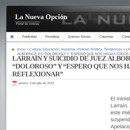
La Nueva Opción
Portal de noticias
Publicidad
Periodista
Quienes Somos
Columnas
Cont
Inicio
>
Cultura
,
Educación
,
Nacional
,
Policial
,
Politica
,
Tendencias
> LA
ALBORNOZ: ES “DOLOROSO” Y “ESPERO QUE NOS HAGA A TODOS
LARRAÍN Y SUICIDIO DE JUEZ ALBOR
“DOLOROSO” Y “ESPERO QUE NOS H
REFLEXIONAR”
jueves, 4 de julio de 2019
El minis
Larraín, 
este mié
suspendi
Apelaci