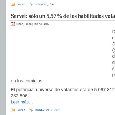
Politica
Economía
,
Paìs
Servel: sólo un 5,57% de los habilitados vot
lunes, 20 de junio de 2016
D
c
S
(
d
d
s
p
en los comicios.
El potencial universo de votantes era de 5.067.81
282.506.
Leer más…
Politica
MUNICIPALES 2016