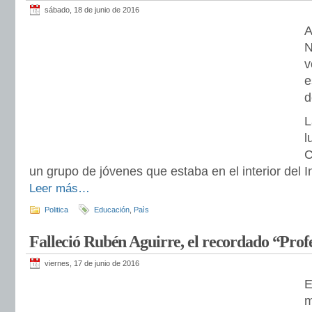
sábado, 18 de junio de 2016
A
N
v
e
d
L
l
C
un grupo de jóvenes que estaba en el interior del In
Leer más…
Politica
Educación
,
Paìs
Falleció Rubén Aguirre, el recordado “Profe
viernes, 17 de junio de 2016
E
m