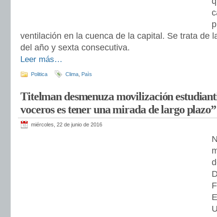
q
c
p
ventilación en la cuenca de la capital. Se trata de
del año y sexta consecutiva.
Leer más…
Politica
Clima
,
Paìs
Titelman desmenuza movilización estudianti
voceros es tener una mirada de largo plazo”
miércoles, 22 de junio de 2016
N
m
d
D
F
E
U