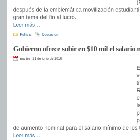
(
después de la emblemática movilización estudiantil
gran tema del fin al lucro.
Leer más…
Politica
Educación
Gobierno ofrece subir en $10 mil el salario
martes, 21 de junio de 2016
E
v
t
R
e
l
p
p
de aumento nominal para el salario mínimo de los 
Leer más…