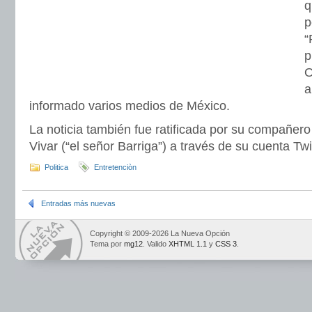
q
p
“
p
O
a
informado varios medios de México.
La noticia también fue ratificada por su compañer
Vivar (“el señor Barriga”) a través de su cuenta Twit
Politica
Entretenciòn
Entradas más nuevas
Copyright © 2009-2026 La Nueva Opción
Tema por
mg12
. Valido
XHTML 1.1
y
CSS 3
.