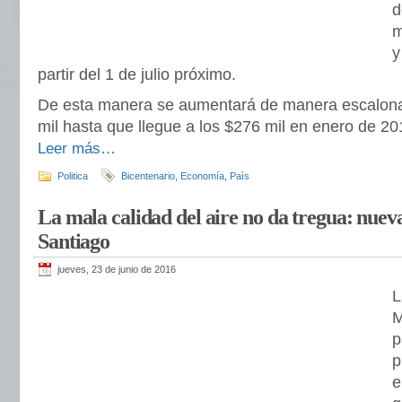
d
m
y
partir del 1 de julio próximo.
De esta manera se aumentará de manera escalona
mil hasta que llegue a los $276 mil en enero de 20
Leer más…
Politica
Bicentenario
,
Economía
,
Paìs
La mala calidad del aire no da tregua: nue
Santiago
jueves, 23 de junio de 2016
L
M
p
p
e