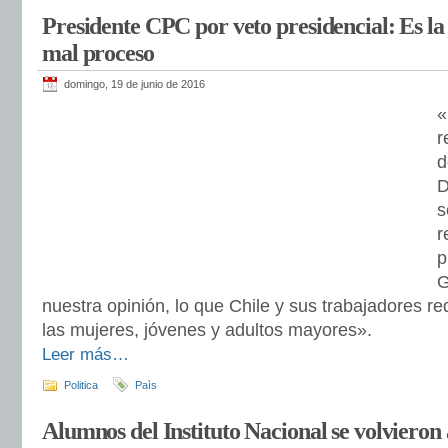
Presidente CPC por veto presidencial: Es la
mal proceso
domingo, 19 de junio de 2016
«
r
d
D
s
r
p
G
nuestra opinión, lo que Chile y sus trabajadores req
las mujeres, jóvenes y adultos mayores».
Leer más…
Politica
Paìs
Alumnos del Instituto Nacional se volvieron 