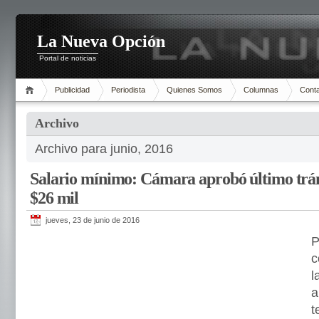
La Nueva Opción
Portal de noticias
Publicidad
Periodista
Quienes Somos
Columnas
Cont
Archivo
Archivo para junio, 2016
Salario mínimo: Cámara aprobó último trám
$26 mil
jueves, 23 de junio de 2016
P
c
l
a
t