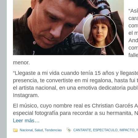
“Así
cara
con
el 
And
comp
fal
menor.
“Llegaste a mi vida cuando tenía 15 años y llegaste
presencia, te convertiste en mi regalona, hasta fui
el artista nacional, en una emotiva dedicatoria pub
Instagram.
El músico, cuyo nombre real es Christian Garcés A
especial fotografía para recordar a su hermanita, 
Leer más…
Nacional
,
Salud
,
Tendencias
CANTANTE
,
ESPECTACULO
,
IMPACTO
,