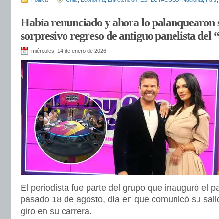
Politica
Chile
,
Economía
,
Entretenciòn
,
ESPECTACULO
,
Nacional
,
Paìs
Había renunciado y ahora lo palanquearon s
sorpresivo regreso de antiguo panelista del
miércoles, 14 de enero de 2026
El periodista fue parte del grupo que inauguró el p
pasado 18 de agosto, día en que comunicó su salid
giro en su carrera.