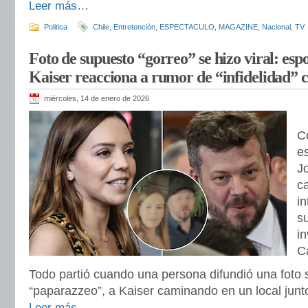
Leer más…
Politica
Chile
,
Entretenciòn
,
ESPECTACULO
,
MAGAZINE
,
Nacional
,
TV
Foto de supuesto “gorreo” se hizo viral: es
Kaiser reacciona a rumor de “infidelidad” 
miércoles, 14 de enero de 2026
C
e
J
c
i
s
in
C
Todo partió cuando una persona difundió una foto
“paparazzeo”, a Kaiser caminando en un local junto
Leer más…