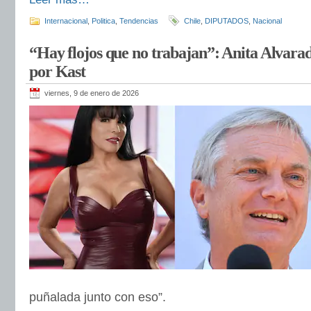
Internacional
,
Politica
,
Tendencias
Chile
,
DIPUTADOS
,
Nacional
“Hay flojos que no trabajan”: Anita Alvarad
por Kast
viernes, 9 de enero de 2026
puñalada junto con eso”.