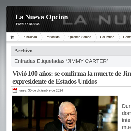
La Nueva Opción
Portal de noticias
Publicidad
Periodista
Quienes Somos
Columnas
Cont
Archivo
Entradas Etiquetadas ‘JIMMY CARTER’
Vivió 100 años: se confirma la muerte de J
expresidente de Estados Unidos
lunes, 30 de diciembre de 2024
Dur
dom
inte
mue