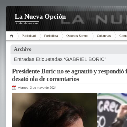
La Nueva Opción
Portal de noticias
Publicidad
Periodista
Quienes Somos
Columnas
Cont
Archivo
Entradas Etiquetadas ‘GABRIEL BORIC’
Presidente Boric no se aguantó y respondió f
desató ola de comentarios
viernes, 3 de mayo de 2024