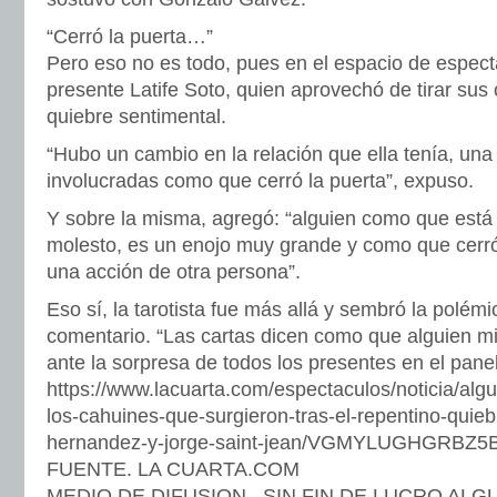
“Cerró la puerta…”
Pero eso no es todo, pues en el espacio de espec
presente Latife Soto, quien aprovechó de tirar sus 
quiebre sentimental.
“Hubo un cambio en la relación que ella tenía, un
involucradas como que cerró la puerta”, expuso.
Y sobre la misma, agregó: “alguien como que est
molesto, es un enojo muy grande y como que cerró 
una acción de otra persona”.
Eso sí, la tarotista fue más allá y sembró la polém
comentario. “Las cartas dicen como que alguien mi
ante la sorpresa de todos los presentes en el panel
https://www.lacuarta.com/espectaculos/noticia/algu
los-cahuines-que-surgieron-tras-el-repentino-quie
hernandez-y-jorge-saint-jean/VGMYLUGHGRB
FUENTE. LA CUARTA.COM
MEDIO DE DIFUSION , SIN FIN DE LUCRO AL