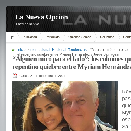
La Nueva Opción
Portal de noticias
Publicidad
Periodista
Quienes Somos
Columnas
Cont
Inicio
>
Internacional
,
Nacional
,
Tendencias
> “Alguien miró para el lado
el repentino quiebre entre Myriam Hernández y Jorge Saint-Jean
“Alguien miró para el lado”: los cahuines qu
repentino quiebre entre Myriam Hernández
martes, 31 de diciembre de 2024
Rev
pas
qui
Myr
esp
Sai