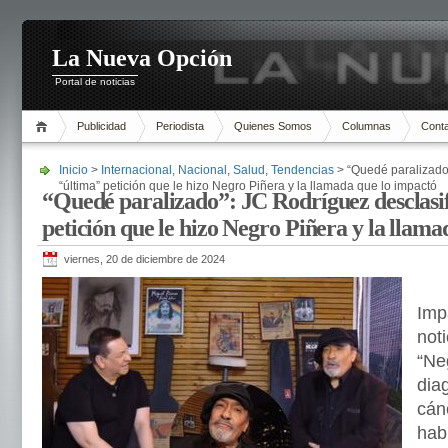
La Nueva Opción
Portal de noticias
Publicidad
Periodista
Quienes Somos
Columnas
Cont
Inicio
>
Internacional
,
Nacional
,
Salud
,
Tendencias
> “Quedé paralizado”
“última” petición que le hizo Negro Piñera y la llamada que lo impactó
“Quedé paralizado”: JC Rodríguez desclasi
petición que le hizo Negro Piñera y la llama
viernes, 20 de diciembre de 2024
Imp
not
“Ne
dia
cán
hab