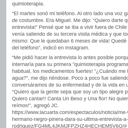
quimioterapia.
“El martes sonó mi teléfono. Al otro lado una voz 
de costumbre. Era Miguel. Me dijo: “Quiero darte q
entrevista!” Pensé que se iba a vivir fuera de Chil
venía saliendo de su tercera visita médica y que to
mismo: Que le quedaban 6 meses de vida! Quedé pa
del teléfono”, indicó en Instagram.
“Me pidió hacer la entrevista lo antes posible porq
internaría para su primera ”quimioterapia programa
habitual, los medicamentos fuertes! “¿Cuándo me h
agua?”, me dijo riéndose. Poco a poco fue saliendo
conversáramos de su enfermedad y de la vida en u
“Quiero que la gente sepa que soy un tipo alegre p
Quiero cantar!! Canta Un Beso y Una flor! No quier
reímos!”, agregó JC.
https://www.lacuarta.com/espectaculos/noticia/me-
hermano-negro-pinera-dara-su-ultima-entrevista-a-j
rodriguez/FG4ML4JKMJFPZHZ4HECHEM5V6Q/#