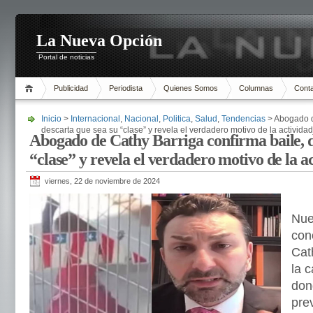
La Nueva Opción
Portal de noticias
Publicidad
Periodista
Quienes Somos
Columnas
Cont
Inicio
>
Internacional
,
Nacional
,
Politica
,
Salud
,
Tendencias
> Abogado d
descarta que sea su “clase” y revela el verdadero motivo de la actividad
Abogado de Cathy Barriga confirma baile, d
“clase” y revela el verdadero motivo de la a
viernes, 22 de noviembre de 2024
Nue
con
Cath
la 
don
pre