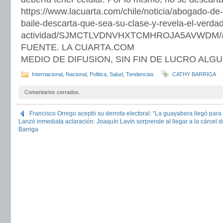
https://www.lacuarta.com/chile/noticia/abogado-de-
baile-descarta-que-sea-su-clase-y-revela-el-verda
actividad/SJMCTLVDNVHXTCMHROJA5AVWDM/
FUENTE. LA CUARTA.COM
MEDIO DE DIFUSION, SIN FIN DE LUCRO ALG
Internacional
,
Nacional
,
Politica
,
Salud
,
Tendencias
CATHY BARRIGA
Comentarios cerrados.
Francisco Orrego aceptó su derrota electoral: “La guayabera llegó par
Lanzó inmediata aclaración: Joaquín Lavín sorprende al llegar a la cárcel 
Barriga