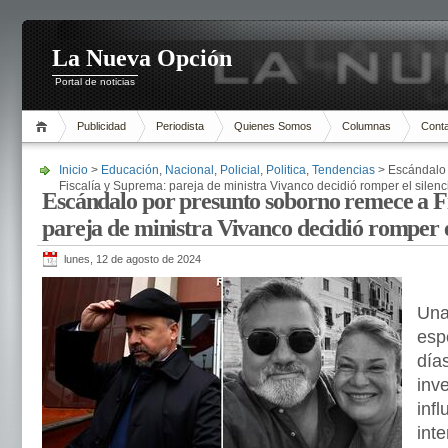
La Nueva Opción
Portal de noticias
Publicidad
Periodista
Quienes Somos
Columnas
Cont
Inicio
>
Educación
,
Nacional
,
Policial
,
Politica
,
Tendencias
> Escándalo 
Fiscalía y Suprema: pareja de ministra Vivanco decidió romper el silenc
Escándalo por presunto soborno remece a F
pareja de ministra Vivanco decidió romper e
lunes, 12 de agosto de 2024
Una
esp
día
inve
inf
int