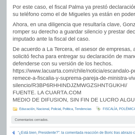
Por este caso, el fiscal Palma ya prestó declaraci
su teléfono como el de Migueles ya están en poder 
Ahora, en una diligencia que resultaría clave, Gon
romper su derecho a guardar silencio y prestar dec
imputado ante la fiscal del caso.
De acuerdo a La Tercera, el asesor de empresas, 
solicitó fecha para entregar su declaración de mane
defenderse con su versión de los hechos.
https://www.lacuarta.com/chile/noticia/escandalo-
remece-a-fiscalia-y-suprema-pareja-de-ministra-vi
silencio/R3BP6RHHINDJZMWGZSHNTGUKHI/
FUENTE. LA CUARTA.COM
MEDIO DE DIFUSION, SIN FIN DE LUCRO ALG
Educación
,
Nacional
,
Policial
,
Politica
,
Tendencias
FISCALÌA
,
POLÉMIC
Comentarios cerrados.
“¿Está bien, Presidente?”: la comentada reacción de Boric tras abraz