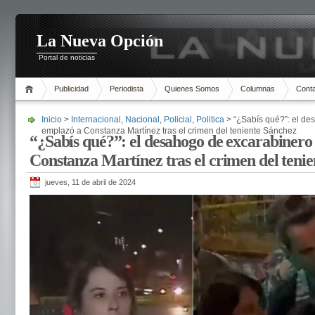
La Nueva Opción
Portal de noticias
Publicidad
Periodista
Quienes Somos
Columnas
Cont
Inicio
>
Internacional
,
Nacional
,
Policial
,
Politica
> “¿Sabís qué?”: el de
emplazó a Constanza Martínez tras el crimen del teniente Sánchez
“¿Sabís qué?”: el desahogo de excarabinero
Constanza Martínez tras el crimen del teni
jueves, 11 de abril de 2024