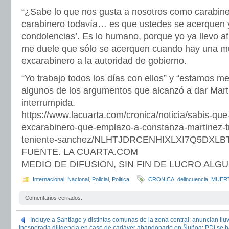
“¿Sabe lo que nos gusta a nosotros como carabin
carabinero todavía… es que ustedes se acerquen y
condolencias’. Es lo humano, porque yo ya llevo a
me duele que sólo se acerquen cuando hay una mue
excarabinero a la autoridad de gobierno.
“Yo trabajo todos los días con ellos” y “estamos me
algunos de los argumentos que alcanzó a dar Mar
interrumpida.
https://www.lacuarta.com/cronica/noticia/sabis-qu
excarabinero-que-emplazo-a-constanza-martinez-tr
teniente-sanchez/NLHTJDRCENHIXLXI7Q5DXLB
FUENTE. LA CUARTA.COM
MEDIO DE DIFUSION, SIN FIN DE LUCRO ALG
Internacional
,
Nacional
,
Policial
,
Politica
CRONICA
,
delincuencia
,
MUERT
Comentarios cerrados.
Incluye a Santiago y distintas comunas de la zona central: anuncian lluv
Inesperada diligencia en caso de cadáver abandonado en Ñuñoa: PDI se ha