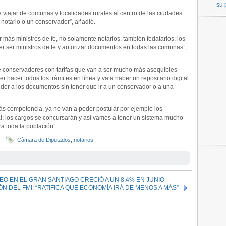
su 
 viajar de comunas y localidades rurales al centro de las ciudades
notario o un conservador”, añadió.
 más ministros de fe, no solamente notarios, también fedatarios, los
der ser ministros de fe y autorizar documentos en todas las comunas”,
de conservadores con tarifas que van a ser mucho más asequibles
r hacer todos los trámites en línea y va a haber un repositario digital
der a los documentos sin tener que ir a un conservador o a una
s competencia, ya no van a poder postular por ejemplo los
l; los cargos se concursarán y así vamos a tener un sistema mucho
a toda la población”.
Càmara de Diputados
,
notarios
EO EN EL GRAN SANTIAGO CRECIÓ A UN 8,4% EN JUNIO
 DEL FMI: “RATIFICA QUE ECONOMÍA IRÁ DE MENOS A MÁS”