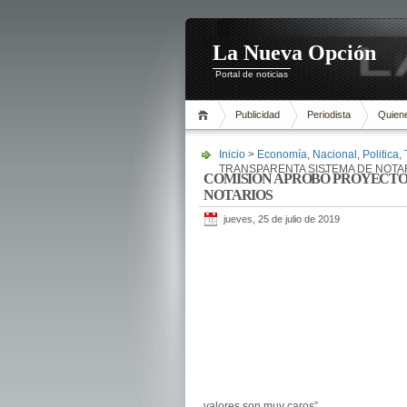
La Nueva Opción
Portal de noticias
Publicidad
Periodista
Quien
Inicio
>
Economía
,
Nacional
,
Politica
,
TRANSPARENTA SISTEMA DE NOTA
COMISIÓN APROBÓ PROYECTO
NOTARIOS
jueves, 25 de julio de 2019
valores son muy caros”.