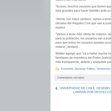
“Incluso, muchos usuarios que tienen que
más grandes para hacer trámites ante un 
“Ahora, con estos cambios, vamos a tener
oficiales del Registro Civil que van a po
explicó.
“Vamos a tener más oferta de notarios, 
para la población; los usuarios van a pode
para que todos los usuarios puedan acce
notaría”, destacó.
Walker agregó que “va a haber mucha má
familiares de miembros del Poder Judicia
más transparente, abierto y asequible par
Economía
,
Nacional
,
Politica
,
Tendencias
Comentarios cerrados.
UNIVERSIDAD DE CHILE: DESEMPL
LARRAÍN POR PROYECCIÓN