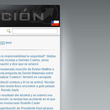
RSS
feed
s tu responsabilidad la seguridad!“: Matías
edo increpa a Germán Codina, lanza
sación y dice que se arrancó
inesperada reacción de Evelyn Matthei a
ecta pregunta de Daniel Matamala sobre
ivatizar Codelco”: terminó en carcajada
ofreció combos y él no se achicó: Nicolás
raín revela feroz encontrón a grito pelado
 Renato Garín
 resultado del alcotest y se ordenó una
ención: la verdad tras accidente en el que
vio involucrado Rodolfo Carter
aprobación de Presidente Kast alcanza