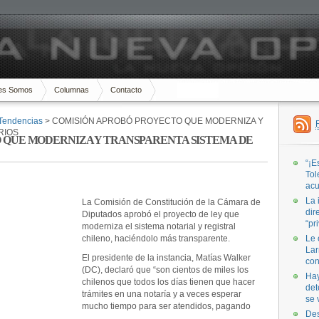
es Somos
Columnas
Contacto
Tendencias
> COMISIÓN APROBÓ PROYECTO QUE MODERNIZA Y
RIOS
 QUE MODERNIZA Y TRANSPARENTA SISTEMA DE
“¡E
Tol
acu
La 
La Comisión de Constitución de la Cámara de
dir
Diputados aprobó el proyecto de ley que
“pr
moderniza el sistema notarial y registral
chileno, haciéndolo más transparente.
Le 
Lar
El presidente de la instancia, Matías Walker
con
(DC), declaró que “son cientos de miles los
Hay
chilenos que todos los días tienen que hacer
det
trámites en una notaría y a veces esperar
se 
mucho tiempo para ser atendidos, pagando
Des