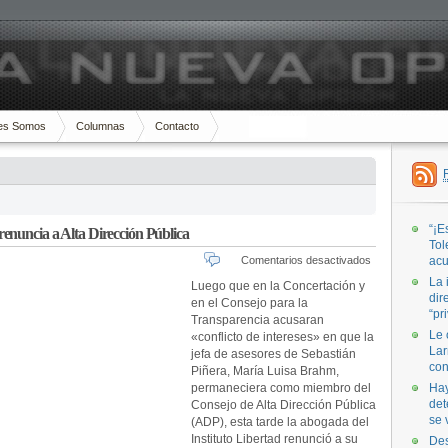
es Somos
Columnas
Contacto
“¡E
enuncia a Alta Dirección Pública
Tol
en
Comentarios desactivados
acu
Jefa
La 
Luego que en la Concertación y
de
dir
en el Consejo para la
«segundo
“pr
Transparencia acusaran
piso»
Le 
«conflicto de intereses» en que la
de
Lar
jefa de asesores de Sebastián
La
con
Piñera, María Luisa Brahm,
Moneda
permaneciera como miembro del
renuncia
Hay
a
det
Consejo de Alta Dirección Pública
Alta
se 
(ADP), esta tarde la abogada del
Dirección
Instituto Libertad renunció a su
Des