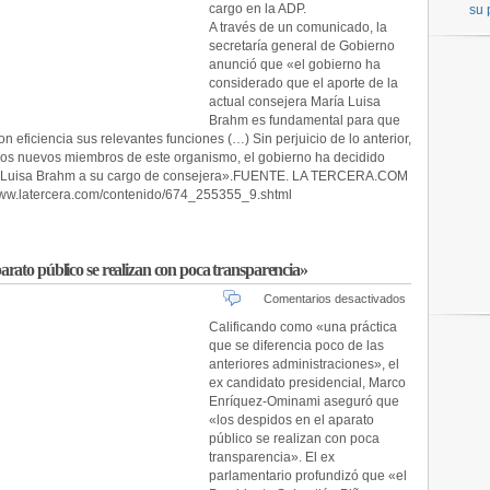
Pública
cargo en la ADP.
su 
A través de un comunicado, la
secretaría general de Gobierno
anunció que «el gobierno ha
considerado que el aporte de la
actual consejera María Luisa
Brahm es fundamental para que
n eficiencia sus relevantes funciones (…) Sin perjuicio de lo anterior,
los nuevos miembros de este organismo, el gobierno ha decidido
ía Luisa Brahm a su cargo de consejera».FUENTE. LA TERCERA.COM
://www.latercera.com/contenido/674_255355_9.shtml
rato público se realizan con poca transparencia»
en
Comentarios desactivados
Enríquez-
Calificando como «una práctica
Ominami:
que se diferencia poco de las
«Despidos
anteriores administraciones», el
en
ex candidato presidencial, Marco
el
Enríquez-Ominami aseguró que
aparato
«los despidos en el aparato
público
público se realizan con poca
se
realizan
transparencia». El ex
con
parlamentario profundizó que «el