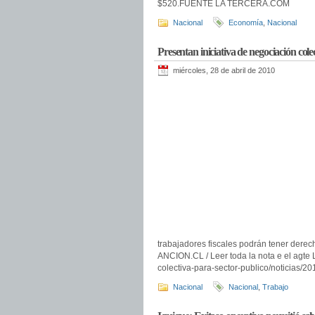
$520.FUENTE LA TERCERA.COM
Nacional
Economía
,
Nacional
Presentan iniciativa de negociación cole
miércoles, 28 de abril de 2010
trabajadores fiscales podrán tener derec
ANCION.CL / Leer toda la nota e el agte L
colectiva-para-sector-publico/noticias/2
Nacional
Nacional
,
Trabajo