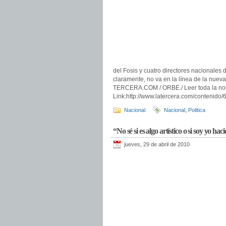
del Fosis y cuatro directores nacionales 
claramente, no va en la línea de la nue
TERCERA.COM / ORBE./ Leer toda la not
Link:http://www.latercera.com/contenid
Nacional
Nacional
,
Politica
“No sé si es algo artístico o si soy yo ha
jueves, 29 de abril de 2010