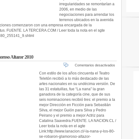
irregularidades se remontarían a
2006, en medio de las
negociaciones para arrendar los
terrenos ubicados en la avenida
ciones comenzaron con una empresa encargada de la
ttus. FUENTE. LA TERCERA.COM / Leer toda la nota en el sgte
o/680_255141_9.shtml
oroso Altazor 2010
en
Comentarios desactivados
“La
Con estilo de los años cincuenta el Teatro
nana”
Teletón recibió a lo más destacado de las
y
artes nacionales en su undécima versión. De
“Los
las 31 estatuillas, fue “La nana” la gran
80”
ganadora de la categoría cine, que de sus
se
seis nominaciones recibió tres: el premio a la
robaron
mejor Dirección en Ficción para Sebastián
glamoroso
Altazor
Silva, el mejor Guión para Silva y Pedro
2010
Peirano y el premio a mejor Actriz para
Catalina Saavedra.FUENTE. LA NACION.CL /
Leer toda la nota en el agte
Link:http://www.lanacion.cl/-la-nana-y-los-80-
se-robaron-glamoroso-altazor-