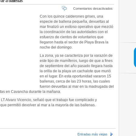
var a ballenas
en
Comentarios desactivados
Iquique:
Con los quince calderones grises, una
Exitoso
especie de ballena pequeña, devueltas al
operativo
mar finalizó un exitoso operativo que mezcló
permitió
la coordinación de las autoridades con el
salvar
esfuerzo de cientos de voluntarios que
a
llegaron hasta el sector de Playa Brava la
ballenas
noche del domingo.
La zona, ya se caracteriza por la varazón de
este tipo de mamíferos, luego de que a fines
de septiembre del año pasado llegara hasta
la orilla de la playa un cachalote que murió
en el lugar. En esta oportunidad vararon 15
ballenas, cerca de las 23 horas, las cuales
fueron devueltas al mar en la madrugada del
rtas en Cavancha durante la mañana.
 LT Alvaro Vicencio, señaló que el trabajo fue complicado y
que permitió devolver al mar a la mayoría de las ballenas.
Entradas más viejas