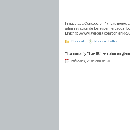
Inmaculada Concepción 47. Las negocia
administración de los supermercados To
Link:http://www.latercera.com/contenid
Nacional
Nacional
,
Politica
“La nana” y “Los 80” se robaron glam
miércoles, 28 de abril de 2010