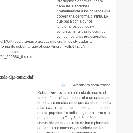
poca
Presidente Sebastián Piñera
transparenc
ganó las elecciones
prometiéndole a los chilenos que
gobernaría de forma distinta. Lo
que pasa con algunos
funcionarios públicos y
concretamente tras lo ocurrido
con quince altos profesionales
del MOP, revela viejas prácticas que creíamos olvidadas y,
va forma de gobernar que ofreció Piñera».FUENTE. LA
a en el sgte
o/674_255388_9.shtml
ciendo algo comercial”
en
Comentarios desactivados
“No
Robert Downey Jr. se enfunda de nuevo el
sé
traje de “hierro” para interpretar un personaje
si
hecho a su medida en el que da rienda suelta
es
a las excentricidades que asoman en muchos
algo
de sus papeles. La película gira en torno a la
artístico
personalidad de Tony Stark/Iron Man,
o
convertido en una estrella de fama planetaria
si
soy
admirada por muchos y envidiada por los
yo