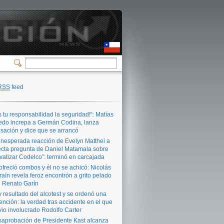
RSS
feed
s tu responsabilidad la seguridad!“: Matías
edo increpa a Germán Codina, lanza
sación y dice que se arrancó
inesperada reacción de Evelyn Matthei a
ecta pregunta de Daniel Matamala sobre
ivatizar Codelco”: terminó en carcajada
ofreció combos y él no se achicó: Nicolás
raín revela feroz encontrón a grito pelado
 Renato Garín
 resultado del alcotest y se ordenó una
ención: la verdad tras accidente en el que
vio involucrado Rodolfo Carter
aprobación de Presidente Kast alcanza