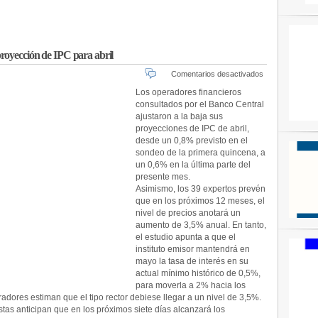
royección de IPC para abril
en
Comentarios desactivados
Operadores
Los operadores financieros
financieros
consultados por el Banco Central
bajan
ajustaron a la baja sus
a
proyecciones de IPC de abril,
0,6%
desde un 0,8% previsto en el
proyección
sondeo de la primera quincena, a
de
un 0,6% en la última parte del
IPC
para
presente mes.
abril
Asimismo, los 39 expertos prevén
que en los próximos 12 meses, el
nivel de precios anotará un
aumento de 3,5% anual. En tanto,
el estudio apunta a que el
instituto emisor mantendrá en
mayo la tasa de interés en su
actual mínimo histórico de 0,5%,
para moverla a 2% hacia los
adores estiman que el tipo rector debiese llegar a un nivel de 3,5%.
stas anticipan que en los próximos siete días alcanzará los