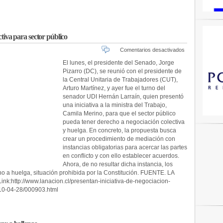
ctiva para sector público
en
Comentarios desactivados
Presentan
El lunes, el presidente del Senado, Jorge
iniciativa
Pizarro (DC), se reunió con el presidente de
de
la Central Unitaria de Trabajadores (CUT),
negociación
Arturo Martínez, y ayer fue el turno del
colectiva
senador UDI Hernán Larraín, quien presentó
para
una iniciativa a la ministra del Trabajo,
sector
Camila Merino, para que el sector público
público
pueda tener derecho a negociación colectiva
y huelga. En concreto, la propuesta busca
crear un procedimiento de mediación con
instancias obligatorias para acercar las partes
en conflicto y con ello establecer acuerdos.
Ahora, de no resultar dicha instancia, los
ho a huelga, situación prohibida por la Constitución. FUENTE. LA
ink:http://www.lanacion.cl/presentan-iniciativa-de-negociacion-
010-04-28/000903.html