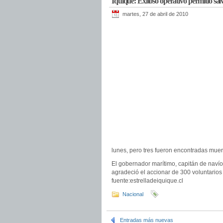
Iquique: Exitoso operativo permitió sal
martes, 27 de abril de 2010
lunes, pero tres fueron encontradas mue
El gobernador marítimo, capitán de navío
agradeció el accionar de 300 voluntarios 
fuente:estrelladeiquique.cl
Nacional
Entradas más nuevas