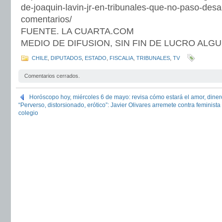
de-joaquin-lavin-jr-en-tribunales-que-no-paso-des
comentarios/
FUENTE. LA CUARTA.COM
MEDIO DE DIFUSION, SIN FIN DE LUCRO ALG
CHILE
,
DIPUTADOS
,
ESTADO
,
FISCALIA
,
TRIBUNALES
,
TV
Comentarios cerrados.
Horóscopo hoy, miércoles 6 de mayo: revisa cómo estará el amor, dinero
“Perverso, distorsionado, erótico”: Javier Olivares arremete contra feminist
colegio