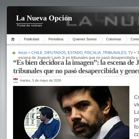
La Nueva Opción
Portal de noticias
Publicidad
Periodista
Quienes Somos
Columnas
Cont
Inicio
>
CHILE
,
DIPUTADOS
,
ESTADO
,
FISCALIA
,
TRIBUNALES
,
TV
> “
escena de Joaquín Lavín Jr en tribunales que no pasó desapercibida y
“Es bien decidora la imagen”: la escena de 
tribunales que no pasó desapercibida y gen
martes, 5 de mayo de 2026
C
v
La
p
f
co