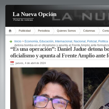
La Nueva Opción
Portal de noticias
Publicidad
Periodista
Quienes Somos
Columnas
Cont
Inicio
>
Economía
,
Educación
,
Internacional
,
Nacional
,
Policial
,
Politica
detona bomba en el oficialismo y apunta al Frente Amplio ante formaliz
“Es una operación”: Daniel Jadue detona b
oficialismo y apunta al Frente Amplio ante 
jueves, 4 de abril de 2024