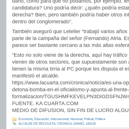
daño, como para que no podamos, por ejemplo, le
candidatura? Uno podría decir: ¿quién podría esta
derecha? Bien, pero también podría haber otros in
dentro del conglomerado”.
También aseguró que Letelier “trabajó varios años
parte de la campaña del señor (Fernando) Atria. Es
parece ser bastante cercano a las más altas esfer
“Esto no solo viene de la derecha, aquí hay tráfico
vienen de otros sectores, que supuestamente son a
tienen la misma tirria al PC porque les disputa el e
manifestó el alcalde.
https://www.lacuarta.com/cronica/noticia/es-una-op
detona-bomba-en-el-oficialismo-y-apunta-al-frente
formalizacion/TGUSHMFKEVELPN3DIGDSFNJW
FUENTE. KA CUARTA.COM
MEDIO DE DIFUSION, SIN FIN DE LUCRO ALG
Economía
,
Educación
,
Internacional
,
Nacional
,
Policial
,
Politica
ALCALDE DE RECOLETA
,
CRONICA
,
DANIEL JADUE