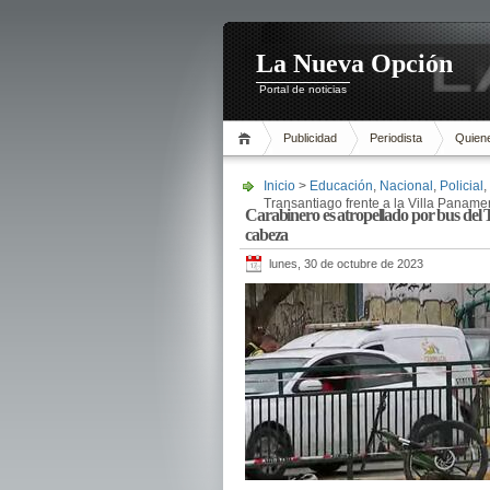
La Nueva Opción
Portal de noticias
Publicidad
Periodista
Quien
Inicio
>
Educación
,
Nacional
,
Policial
,
Transantiago frente a la Villa Paname
Carabinero es atropellado por bus del T
cabeza
lunes, 30 de octubre de 2023