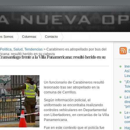
es Somos
Columnas
Contacto
Politica
,
Salud
,
Tendencias
> Carabinero es atropellado por bus del
ricana: resultó herido en su cabeza
ransantiago frente a la Villa Panamericana: resultó herido en su
Ine
Así
Lav
“¡E
Un funcionario de Carabineros resultó
Tol
lesionado tras ser atropellado en la
acu
comuna de Cerrillos.
La 
Según información policial, el
dir
uniformado se encontraba realizando
“pr
controles vehiculares en Departamental
Le 
con Libertadores, en cercanías de la Villa
Lar
Panamericana.
con
Fue en este contexto que el policía fue
Hay