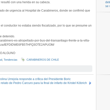
 resultó con una herida en su cabeza.
det
se 
ladado de urgencia al Hospital de Carabineros, donde se confirmó que
el conductor no estaba siendo fiscalizado, por lo que se presume un
ue detenido.
carabinero-es-atropellado-por-bus-del-transantiago-frente-a-la-villa-
cabeza/IEFDIDWE6FB5THFQ3OTE2APUOM/
CRO ALGUNO
ud
,
Tendencias
CARABINEROS DE CHILE
lina Urrejola responde a crítica del Presidente Boric
 relato de Pedro Carcuro para la final de infarto de Kristel Köbrich