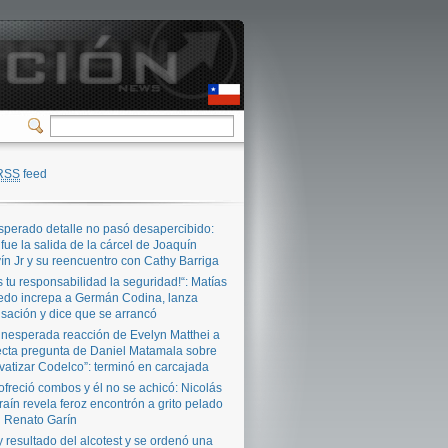
RSS
feed
sperado detalle no pasó desapercibido:
 fue la salida de la cárcel de Joaquín
ín Jr y su reencuentro con Cathy Barriga
s tu responsabilidad la seguridad!“: Matías
edo increpa a Germán Codina, lanza
sación y dice que se arrancó
inesperada reacción de Evelyn Matthei a
ecta pregunta de Daniel Matamala sobre
ivatizar Codelco”: terminó en carcajada
ofreció combos y él no se achicó: Nicolás
raín revela feroz encontrón a grito pelado
 Renato Garín
 resultado del alcotest y se ordenó una