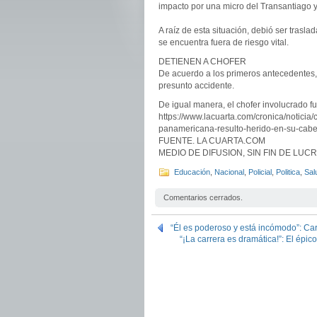
impacto por una micro del Transantiago y
A raíz de esta situación, debió ser tras
se encuentra fuera de riesgo vital.
DETIENEN A CHOFER
De acuerdo a los primeros antecedentes, 
presunto accidente.
De igual manera, el chofer involucrado f
https://www.lacuarta.com/cronica/noticia/
panamericana-resulto-herido-en-su-
FUENTE. LA CUARTA.COM
MEDIO DE DIFUSION, SIN FIN DE LU
Educación
,
Nacional
,
Policial
,
Politica
,
Sal
Comentarios cerrados.
“Él es poderoso y está incómodo”: Caro
“¡La carrera es dramática!”: El épico