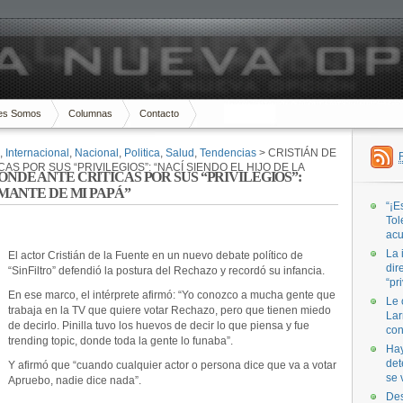
es Somos
Columnas
Contacto
,
Internacional
,
Nacional
,
Politica
,
Salud
,
Tendencias
> CRISTIÁN DE
S POR SUS “PRIVILEGIOS”: “NACÍ SIENDO EL HIJO DE LA
ONDE ANTE CRÍTICAS POR SUS “PRIVILEGIOS”:
AMANTE DE MI PAPÁ”
“¡E
Tol
acu
La 
El actor Cristián de la Fuente en un nuevo debate político de
dir
“SinFiltro” defendió la postura del Rechazo y recordó su infancia.
“pr
En ese marco, el intérprete afirmó: “Yo conozco a mucha gente que
Le 
trabaja en la TV que quiere votar Rechazo, pero que tienen miedo
Lar
de decirlo. Pinilla tuvo los huevos de decir lo que piensa y fue
con
trending topic, donde toda la gente lo funaba”.
Hay
det
Y afirmó que “cuando cualquier actor o persona dice que va a votar
se 
Apruebo, nadie dice nada”.
Des