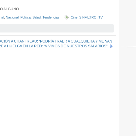
CRO ALGUNO
nal
,
Nacional
,
Politica
,
Salud
,
Tendencias
Cine
,
SINFILTRO
,
TV
ACIÓN A CHANFREAU: “PODRÍA TRAER A CUALQUIERA Y ME VAN
E A HUELGA EN LA RED: “VIVIMOS DE NUESTROS SALARIOS”