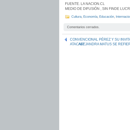
FUENTE. LA NACION.CL
MEDIO DE DIFUSIÓN , SIN FINDE LU
Cultura
,
Economía
,
Educación
,
Internacio
Comentarios cerrados.
CONVENCIONAL PÉREZ Y SU INVIT
ATACAR”
ALEJANDRA MATUS SE REFIER