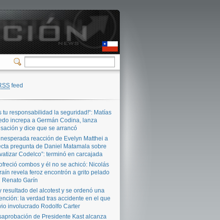
RSS
feed
s tu responsabilidad la seguridad!“: Matías
edo increpa a Germán Codina, lanza
sación y dice que se arrancó
inesperada reacción de Evelyn Matthei a
ecta pregunta de Daniel Matamala sobre
ivatizar Codelco”: terminó en carcajada
ofreció combos y él no se achicó: Nicolás
raín revela feroz encontrón a grito pelado
 Renato Garín
 resultado del alcotest y se ordenó una
ención: la verdad tras accidente en el que
vio involucrado Rodolfo Carter
aprobación de Presidente Kast alcanza