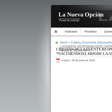
La Nueva Opción
Portal de noticias
Publicidad
Periodista
Quien
Inicio
>
Cultura
,
Economía
,
Educación
LA FUENTE RESPONDE ANTE CRÍTICA
CRISTIÁN DE LA FUENTE RESP
AMANTE DE MI PAPÁ”
“NACÍ SIENDO EL HIJO DE LA 
martes, 28 de junio de 2022