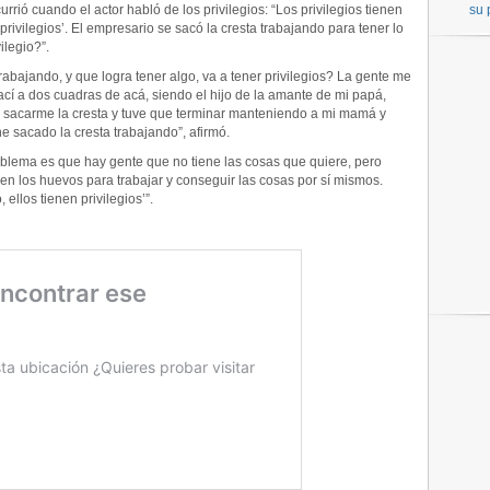
rió cuando el actor habló de los privilegios: “Los privilegios tienen
su 
privilegios’. El empresario se sacó la cresta trabajando para tener lo
ilegio?”.
rabajando, y que logra tener algo, va a tener privilegios? La gente me
 nací a dos cuadras de acá, siendo el hijo de la amante de mi papá,
e sacarme la cresta y tuve que terminar manteniendo a mi mamá y
e sacado la cresta trabajando”, afirmó.
roblema es que hay gente que no tiene las cosas que quiere, pero
nen los huevos para trabajar y conseguir las cosas por sí mismos.
 ellos tienen privilegios’”.