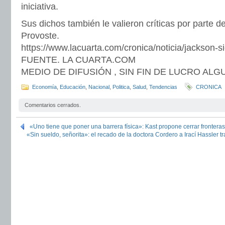
iniciativa.
Sus dichos también le valieron críticas por parte 
Provoste.
https://www.lacuarta.com/cronica/noticia/jackson-si
FUENTE. LA CUARTA.COM
MEDIO DE DIFUSIÓN , SIN FIN DE LUCRO AL
Economía
,
Educación
,
Nacional
,
Politica
,
Salud
,
Tendencias
CRONICA
Comentarios cerrados.
«Uno tiene que poner una barrera física»: Kast propone cerrar fronteras
«Sin sueldo, señorita»: el recado de la doctora Cordero a Irací Hassler