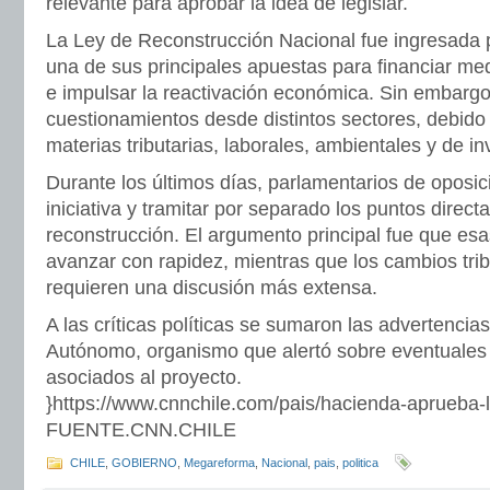
relevante para aprobar la idea de legislar.
La Ley de Reconstrucción Nacional fue ingresada 
una de sus principales apuestas para financiar me
e impulsar la reactivación económica. Sin embargo
cuestionamientos desde distintos sectores, debido 
materias tributarias, laborales, ambientales y de in
Durante los últimos días, parlamentarios de oposició
iniciativa y tramitar por separado los puntos direc
reconstrucción. El argumento principal fue que es
avanzar con rapidez, mientras que los cambios tribu
requieren una discusión más extensa.
A las críticas políticas se sumaron las advertencia
Autónomo, organismo que alertó sobre eventuales 
asociados al proyecto.
}https://www.cnnchile.com/pais/hacienda-aprueba-l
FUENTE.CNN.CHILE
CHILE
,
GOBIERNO
,
Megareforma
,
Nacional
,
pais
,
politica