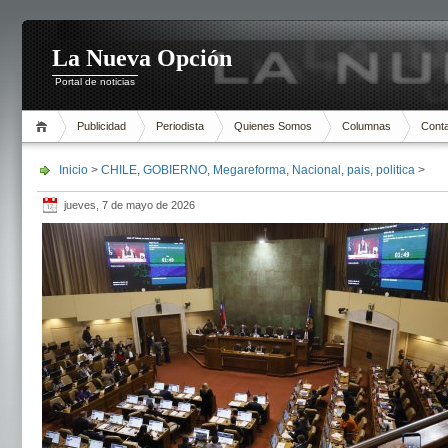
La Nueva Opción
Portal de noticias
Publicidad
Periodista
Quienes Somos
Columnas
Cont
Inicio
>
CHILE
,
GOBIERNO
,
Megareforma
,
Nacional
,
pais
,
politica
>
jueves, 7 de mayo de 2026