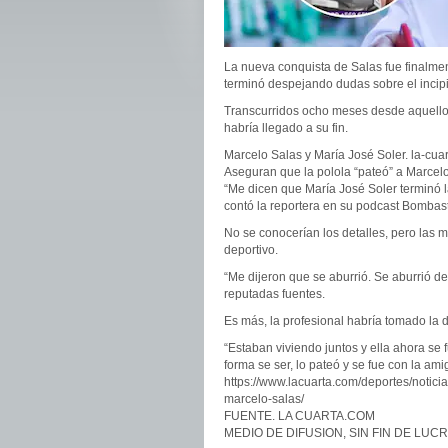
La nueva conquista de Salas fue finalme
terminó despejando dudas sobre el incip
Transcurridos ocho meses desde aquellos 
habría llegado a su fin.
Marcelo Salas y María José Soler. la-cua
Aseguran que la polola “pateó” a Marcel
“Me dicen que María José Soler terminó
contó la reportera en su podcast Bombast
No se conocerían los detalles, pero las 
deportivo.
“Me dijeron que se aburrió. Se aburrió de 
reputadas fuentes.
Es más, la profesional habría tomado la 
“Estaban viviendo juntos y ella ahora se
forma se ser, lo pateó y se fue con la ami
https://www.lacuarta.com/deportes/notic
marcelo-salas/
FUENTE. LA CUARTA.COM
MEDIO DE DIFUSION, SIN FIN DE LU