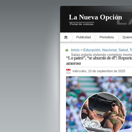
La Nueva Opción
Portal de noticias
Publicidad
Periodista
Quien
Inicio
>
Educación
,
Nacional
,
Salud
,
T
Salas estaría viviendo complejo mo
“Lo pateó”, “se aburrió de él”: Repor
amoroso
miércoles, 10 de septiembre de 2025