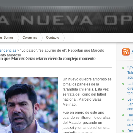
es Somos
Columnas
Contacto
endencias
> “Lo pateó”, “se aburrió de él”: Reportan que Marcelo
mento amoroso
tan que Marcelo Salas estaría viviendo complejo momento
“¡E
Tol
acu
Un nuevo quiebre amoroso se
La 
toma los paneles de la
dir
farándula chilensis. Esta vez
“pr
se trata del ícono del fútbol
nacional, Marcelo Salas
Le 
Lar
Melinao.
con
Fue en enero de este año
Hay
cuando se filtraron fotografías
det
del Matador gozando un
se 
jacuzzi y tomando sol en una
Des
romántica escapada a