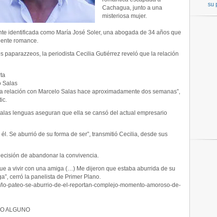
su 
Cachagua, junto a una
misteriosa mujer.
nte identificada como María José Soler, una abogada de 34 años que
iente romance.
paparazzeos, la periodista Cecilia Gutiérrez reveló que la relación
rta
o Salas
 la relación con Marcelo Salas hace aproximadamente dos semanas”,
ic.
malas lenguas aseguran que ella se cansó del actual empresario
él. Se aburrió de su forma de ser”, transmitió Cecilia, desde sus
decisión de abandonar la convivencia.
 fue a vivir con una amiga (…) Me dijeron que estaba aburrida de su
ga”, cerró la panelista de Primer Plano.
ia/lo-pateo-se-aburrio-de-el-reportan-complejo-momento-amoroso-de-
CRO ALGUNO