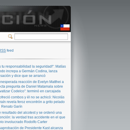
RSS
feed
s tu responsabilidad la seguridad!“: Matías
edo increpa a Germán Codina, lanza
sación y dice que se arrancó
inesperada reacción de Evelyn Matthei a
ecta pregunta de Daniel Matamala sobre
ivatizar Codelco”: terminó en carcajada
ofreció combos y él no se achicó: Nicolás
raín revela feroz encontrón a grito pelado
 Renato Garín
 resultado del alcotest y se ordenó una
ención: la verdad tras accidente en el que
vio involucrado Rodolfo Carter
aprobación de Presidente Kast alcanza