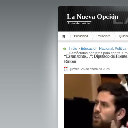
La Nueva Opción
Portal de noticias
Publicidad
Periodista
Quien
Inicio
>
Educación
,
Nacional
,
Politica
,
Demócratas por feroz palo contra Xi
“Es tan tonto…”: Diputado del Frente
Rincón
jueves, 25 de enero de 2024