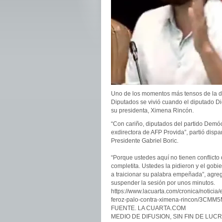
Uno de los momentos más tensos de la di
Diputados se vivió cuando el diputado D
su presidenta, Ximena Rincón.
“Con cariño, diputados del partido Demó
exdirectora de AFP Provida”, partió dispa
Presidente Gabriel Boric.
“Porque ustedes aquí no tienen conflicto
completita. Ustedes la pidieron y el gobi
a traicionar su palabra empeñada”, agre
suspender la sesión por unos minutos.
https://www.lacuarta.com/cronica/noticia
feroz-palo-contra-ximena-rincon/3
FUENTE. LA CUARTA.COM
MEDIO DE DIFUSION, SIN FIN DE LUC