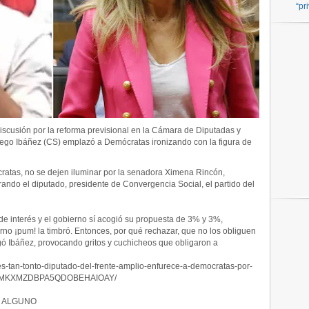
“pr
scusión por la reforma previsional en la Cámara de Diputadas y
iego Ibáñez (CS) emplazó a Demócratas ironizando con la figura de
cratas, no se dejen iluminar por la senadora Ximena Rincón,
rando el diputado, presidente de Convergencia Social, el partido del
 de interés y el gobierno sí acogió su propuesta de 3% y 3%,
erno ¡pum! la timbró. Entonces, por qué rechazar, que no los obliguen
gó Ibáñez, provocando gritos y cuchicheos que obligaron a
/es-tan-tonto-diputado-del-frente-amplio-enfurece-a-democratas-por-
CMM5MKXMZDBPA5QDOBEHAIOAY/
R ALGUNO