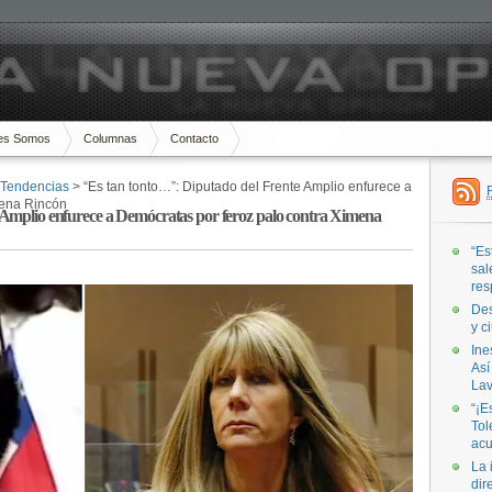
es Somos
Columnas
Contacto
Tendencias
> “Es tan tonto…”: Diputado del Frente Amplio enfurece a
mena Rincón
 Amplio enfurece a Demócratas por feroz palo contra Ximena
“Es
sal
res
Des
y c
Ine
Así
Lav
“¡E
Tol
acu
La 
dir