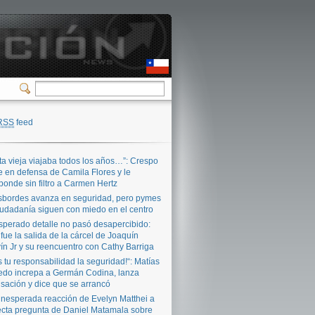
RSS
feed
ta vieja viajaba todos los años…”: Crespo
e en defensa de Camila Flores y le
ponde sin filtro a Carmen Hertz
bordes avanza en seguridad, pero pymes
iudadanía siguen con miedo en el centro
sperado detalle no pasó desapercibido:
 fue la salida de la cárcel de Joaquín
ín Jr y su reencuentro con Cathy Barriga
s tu responsabilidad la seguridad!“: Matías
edo increpa a Germán Codina, lanza
sación y dice que se arrancó
inesperada reacción de Evelyn Matthei a
ecta pregunta de Daniel Matamala sobre