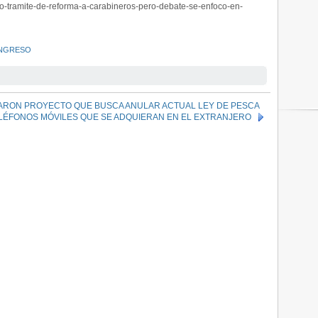
cio-tramite-de-reforma-a-carabineros-pero-debate-se-enfoco-en-
NGRESO
ARON PROYECTO QUE BUSCA ANULAR ACTUAL LEY DE PESCA
ÉFONOS MÓVILES QUE SE ADQUIERAN EN EL EXTRANJERO