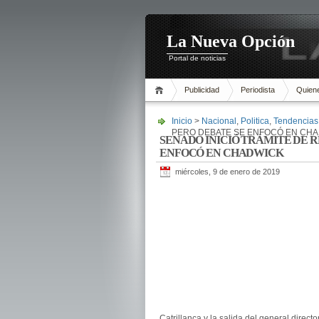
La Nueva Opción
Portal de noticias
Publicidad
Periodista
Quien
Inicio
>
Nacional
,
Politica
,
Tendencias
PERO DEBATE SE ENFOCÓ EN CH
SENADO INICIÓ TRÁMITE DE 
ENFOCÓ EN CHADWICK
miércoles, 9 de enero de 2019
Catrillanca y la salida del general direct