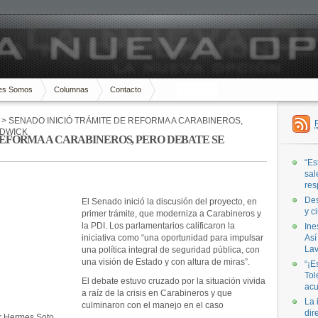
es Somos
Columnas
Contacto
> SENADO INICIÓ TRÁMITE DE REFORMA A CARABINEROS,
ADWICK
REFORMA A CARABINEROS, PERO DEBATE SE
“Es
sal
res
Des
El Senado inició la discusión del proyecto, en
y c
primer trámite, que moderniza a Carabineros y
la PDI. Los parlamentarios calificaron la
Ine
iniciativa como “una oportunidad para impulsar
Así
Lav
una política integral de seguridad pública, con
una visión de Estado y con altura de miras”.
“¡E
Tol
El debate estuvo cruzado por la situación vivida
acu
a raíz de la crisis en Carabineros y que
La 
culminaron con el manejo en el caso
dir
or Hermes Soto.