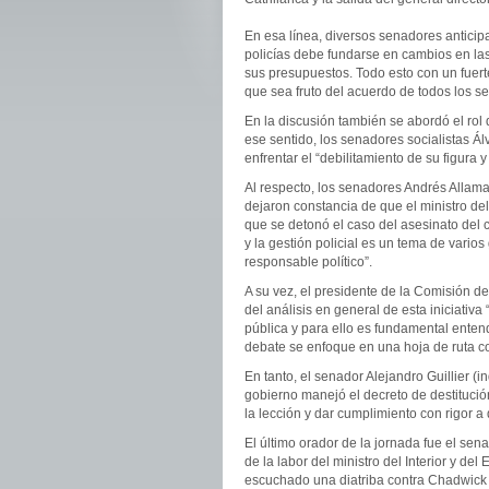
En esa línea, diversos senadores anticip
policías debe fundarse en cambios en las
sus presupuestos. Todo esto con un fuert
que sea fruto del acuerdo de todos los se
En la discusión también se abordó el rol d
ese sentido, los senadores socialistas Ál
enfrentar el “debilitamiento de su figura 
Al respecto, los senadores Andrés Allaman
dejaron constancia de que el ministro del
que se detonó el caso del asesinato de
y la gestión policial es un tema de vario
responsable político”.
A su vez, el presidente de la Comisión d
del análisis en general de esta iniciativa
pública y para ello es fundamental entend
debate se enfoque en una hoja de ruta c
En tanto, el senador Alejandro Guillier (
gobierno manejó el decreto de destituc
la lección y dar cumplimiento con rigor 
El último orador de la jornada fue el se
de la labor del ministro del Interior y d
escuchado una diatriba contra Chadwick y