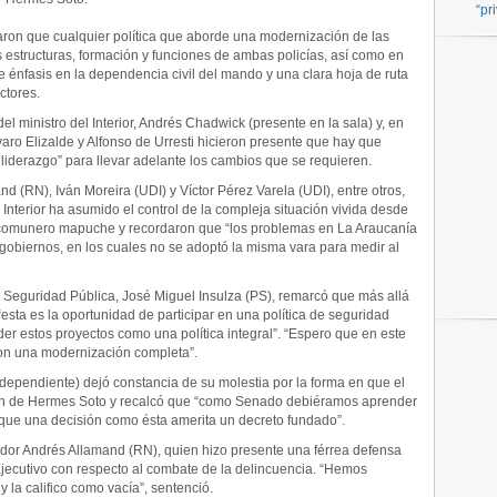
“pr
aron que cualquier política que aborde una modernización de las
 estructuras, formación y funciones de ambas policías, así como en
e énfasis en la dependencia civil del mando y una clara hoja de ruta
ctores.
el ministro del Interior, Andrés Chadwick (presente en la sala) y, en
varo Elizalde y Alfonso de Urresti hicieron presente que hay que
y liderazgo” para llevar adelante los cambios que se requieren.
d (RN), Iván Moreira (UDI) y Víctor Pérez Varela (UDI), entre otros,
 Interior ha asumido el control de la compleja situación vivida desde
l comunero mapuche y recordaron que “los problemas en La Araucanía
s gobiernos, en los cuales no se adoptó la misma vara para medir al
e Seguridad Pública, José Miguel Insulza (PS), remarcó que más allá
 “esta es la oportunidad de participar en una política de seguridad
er estos proyectos como una política integral”. “Espero que en este
on una modernización completa”.
independiente) dejó constancia de su molestia por la forma en que el
ión de Hermes Soto y recalcó que “como Senado debiéramos aprender
a que una decisión como ésta amerita un decreto fundado”.
nador Andrés Allamand (RN), quien hizo presente una férrea defensa
el Ejecutivo con respecto al combate de la delincuencia. “Hemos
 la califico como vacía”, sentenció.