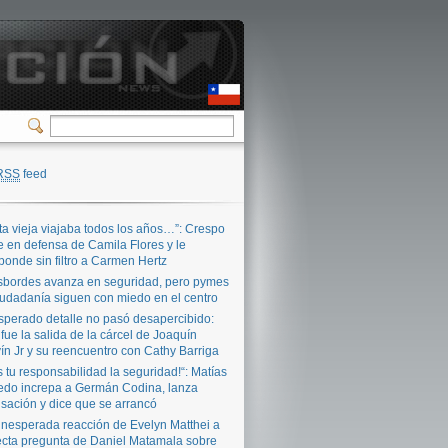
RSS
feed
ta vieja viajaba todos los años…”: Crespo
e en defensa de Camila Flores y le
ponde sin filtro a Carmen Hertz
bordes avanza en seguridad, pero pymes
iudadanía siguen con miedo en el centro
sperado detalle no pasó desapercibido:
 fue la salida de la cárcel de Joaquín
ín Jr y su reencuentro con Cathy Barriga
s tu responsabilidad la seguridad!“: Matías
edo increpa a Germán Codina, lanza
sación y dice que se arrancó
inesperada reacción de Evelyn Matthei a
ecta pregunta de Daniel Matamala sobre