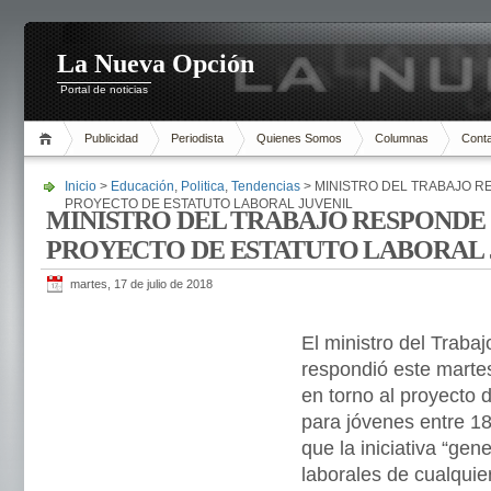
La Nueva Opción
Portal de noticias
Publicidad
Periodista
Quienes Somos
Columnas
Cont
Inicio
>
Educación
,
Politica
,
Tendencias
> MINISTRO DEL TRABAJO R
PROYECTO DE ESTATUTO LABORAL JUVENIL
MINISTRO DEL TRABAJO RESPONDE 
PROYECTO DE ESTATUTO LABORAL 
martes, 17 de julio de 2018
El ministro del Traba
respondió este martes
en torno al proyecto d
para jóvenes entre 1
que la iniciativa “gen
laborales de cualquier