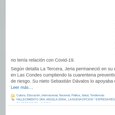
no tenía relación con Covid-19.
Según detalla La Tercera, Jeria permaneció en su
en Las Condes cumpliendo la cuarentena preventiva
de riesgo. Su nieto Sebastián Dávalos lo apoyaba
Leer más…
Cultura
,
Educación
,
Internacional
,
Nacional
,
Politica
,
Salud
,
Tendencias
FALLECIMIENTO SRA. ANGELA JERIA.
,
LA NUEVA OPCION " EXPRESA RES
EX PRESIDENTA.
,
Q.E.P.D