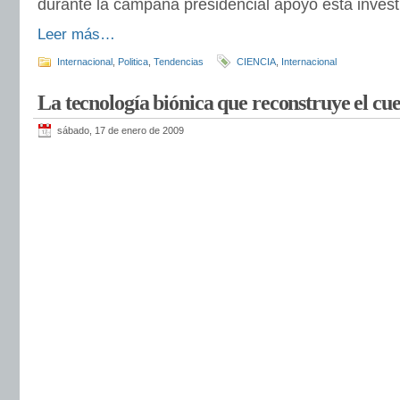
durante la campaña presidencial apoyó esta invest
Leer más…
Internacional
,
Politica
,
Tendencias
CIENCIA
,
Internacional
La tecnología biónica que reconstruye el c
sábado, 17 de enero de 2009