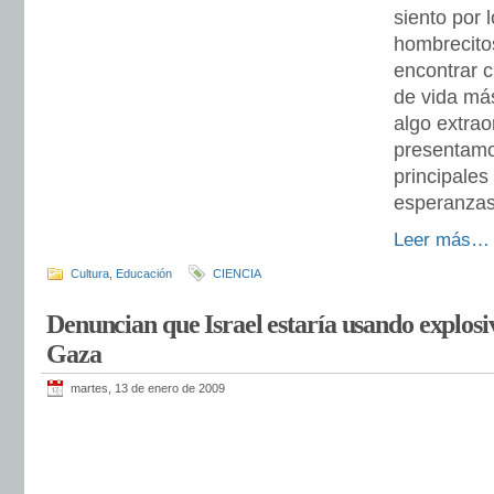
siento por 
hombrecito
encontrar c
de vida más
algo extrao
presentamo
principales
esperanza
Leer más…
Cultura
,
Educación
CIENCIA
Denuncian que Israel estaría usando explos
Gaza
martes, 13 de enero de 2009