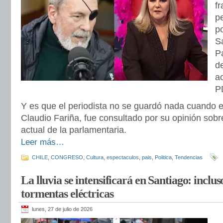
fr
p
po
S
P
d
ac
P
Y es que el periodista no se guardó nada cuando e
Claudio Fariña, fue consultado por su opinión sobre 
actual de la parlamentaria.
Leer más…
CHILE
,
CONGRESO
,
Cultura
,
espectaculos
,
pais
,
Politica
,
Tendencias
La lluvia se intensificará en Santiago: inclu
tormentas eléctricas
lunes, 27 de julio de 2026