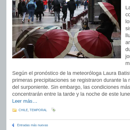
L
c
l
si
ll
a
du
j
m
Según el pronóstico de la meteoróloga Laura Batis
primeras precipitaciones se registraron durante 
del surponiente. Sin embargo, las condiciones más
concentrarán entre la tarde y la noche de este lune
Leer más…
CHILE
,
TEMPORAL
Entradas más nuevas