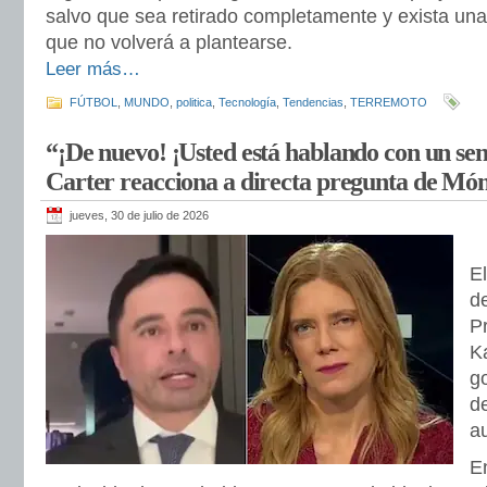
salvo que sea retirado completamente y exista una
que no volverá a plantearse.
Leer más…
FÚTBOL
,
MUNDO
,
politica
,
Tecnología
,
Tendencias
,
TERREMOTO
“¡De nuevo! ¡Usted está hablando con un se
Carter reacciona a directa pregunta de Mó
jueves, 30 de julio de 2026
E
de
P
Ka
go
d
a
E