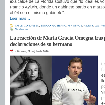
exalcalde de La Florida sostuvo que “lo ideal es vo
Patricio Aylwin, donde un gabinete partió en marzo
el 94 con el mismo gabinete”.
Leer más…
CHILE
,
CONGRESO
,
ESTADO
,
GOBIERNO
,
MINISTROS
,
Nacional
,
pais
,
Poli
Tendencias
La reacción de María Gracia Omegna tras 
declaraciones de su hermano
miércoles, 29 de julio de 2026
L
Í
es
ll
p
vi
p
e