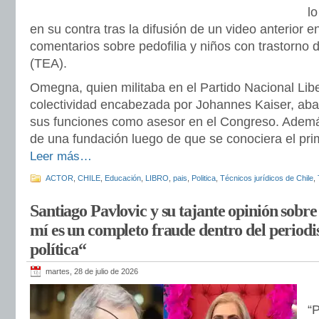
lo
en su contra tras la difusión de un video anterior e
comentarios sobre pedofilia y niños con trastorno d
(TEA).
Omegna, quien militaba en el Partido Nacional Libe
colectividad encabezada por Johannes Kaiser, ab
sus funciones como asesor en el Congreso. Ademá
de una fundación luego de que se conociera el prim
Leer más…
ACTOR
,
CHILE
,
Educación
,
LIBRO
,
pais
,
Politica
,
Técnicos jurídicos de Chile
,
Santiago Pavlovic y su tajante opinión sobr
mí es un completo fraude dentro del periodi
política“
martes, 28 de julio de 2026
“