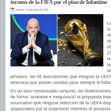
torneos de la FIFA por el plan de Infantino
viernes, 31 de julio de 2026
La
l
s
d
di
2
re
l
Mu
privados, las 55 asociaciones que integran la UE
amenaza que puede cambiar para siempre el fútbol
En un duro comunicado conjunto, las federacione
de forma “unánime e inequívoca” la propuesta impu
anunciaron que ninguna selección de la UEFA disp
organizados por el organismo mientras el proyecto