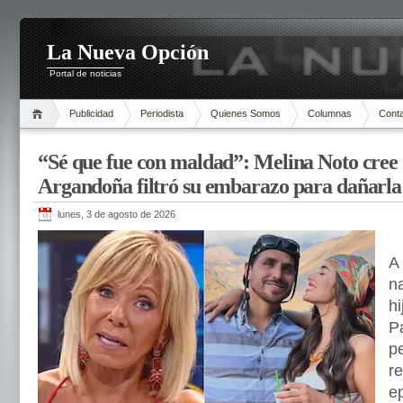
La Nueva Opción
Portal de noticias
Publicidad
Periodista
Quienes Somos
Columnas
Cont
“Sé que fue con maldad”: Melina Noto cree
Argandoña filtró su embarazo para dañarla
lunes, 3 de agosto de 2026
A
n
hi
P
pe
re
e