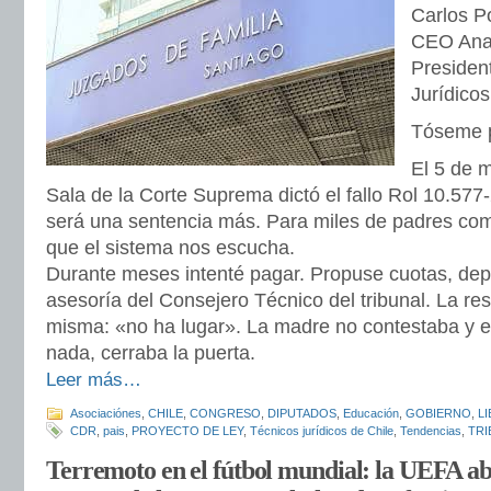
Carlos P
CEO Anal
Presiden
Jurídicos
Tóseme p
El 5 de 
Sala de la Corte Suprema dictó el fallo Rol 10.57
será una sentencia más. Para miles de padres com
que el sistema nos escucha.
Durante meses intenté pagar. Propuse cuotas, depós
asesoría del Consejero Técnico del tribunal. La re
misma: «no ha lugar». La madre no contestaba y el
nada, cerraba la puerta.
Leer más…
Asociaciónes
,
CHILE
,
CONGRESO
,
DIPUTADOS
,
Educación
,
GOBIERNO
,
L
CDR
,
pais
,
PROYECTO DE LEY
,
Técnicos jurídicos de Chile
,
Tendencias
,
TRI
Terremoto en el fútbol mundial: la UEFA ab