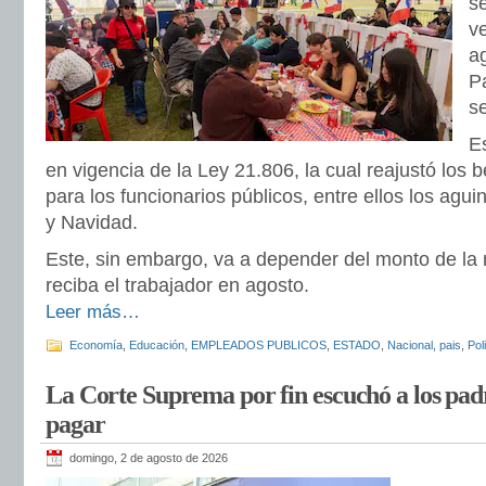
se
v
a
Pa
s
E
en vigencia de la Ley 21.806, la cual reajustó los
para los funcionarios públicos, entre ellos los agui
y Navidad.
Este, sin embargo, va a depender del monto de la
reciba el trabajador en agosto.
Leer más…
Economía
,
Educación
,
EMPLEADOS PUBLICOS
,
ESTADO
,
Nacional
,
pais
,
Poli
La Corte Suprema por fin escuchó a los pad
pagar
domingo, 2 de agosto de 2026