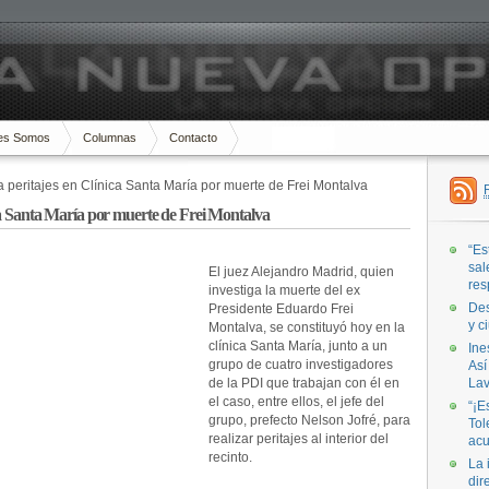
es Somos
Columnas
Contacto
a peritajes en Clínica Santa María por muerte de Frei Montalva
ca Santa María por muerte de Frei Montalva
“Es
sal
El juez Alejandro Madrid, quien
res
investiga la muerte del ex
Des
Presidente Eduardo Frei
y c
Montalva, se constituyó hoy en la
clínica Santa María, junto a un
Ine
grupo de cuatro investigadores
Así
de la PDI que trabajan con él en
Lav
el caso, entre ellos, el jefe del
“¡E
grupo, prefecto Nelson Jofré, para
Tol
realizar peritajes al interior del
acu
recinto.
La 
dir