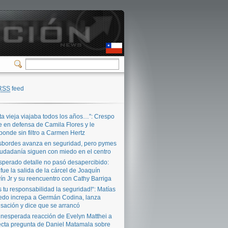
RSS
feed
ta vieja viajaba todos los años…”: Crespo
e en defensa de Camila Flores y le
ponde sin filtro a Carmen Hertz
bordes avanza en seguridad, pero pymes
iudadanía siguen con miedo en el centro
sperado detalle no pasó desapercibido:
 fue la salida de la cárcel de Joaquín
ín Jr y su reencuentro con Cathy Barriga
s tu responsabilidad la seguridad!“: Matías
edo increpa a Germán Codina, lanza
sación y dice que se arrancó
inesperada reacción de Evelyn Matthei a
ecta pregunta de Daniel Matamala sobre